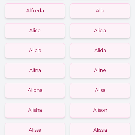
Alfreda
Alia
Alice
Alicia
Alicja
Alida
Alina
Aline
Aliona
Alisa
Alisha
Alison
Alissa
Alissia