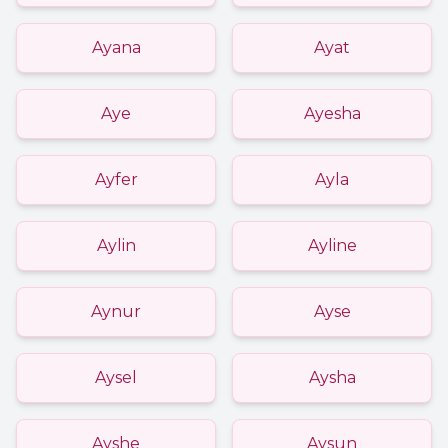
Ayana
Ayat
Aye
Ayesha
Ayfer
Ayla
Aylin
Ayline
Aynur
Ayse
Aysel
Aysha
Ayshe
Aysun