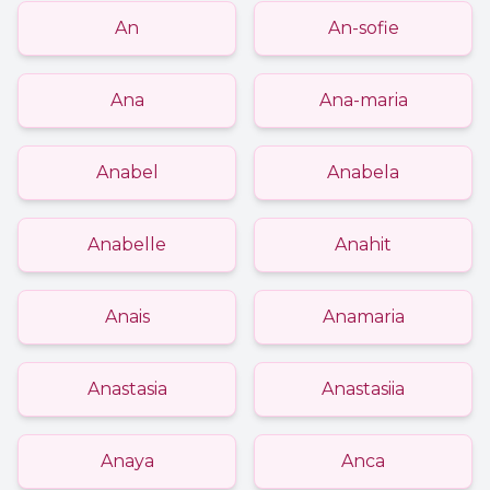
An
An-sofie
Ana
Ana-maria
Anabel
Anabela
Anabelle
Anahit
Anais
Anamaria
Anastasia
Anastasiia
Anaya
Anca