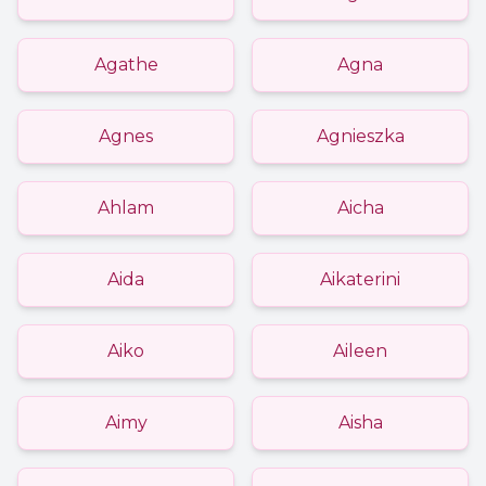
Agathe
Agna
Agnes
Agnieszka
Ahlam
Aicha
Aida
Aikaterini
Aiko
Aileen
Aimy
Aisha