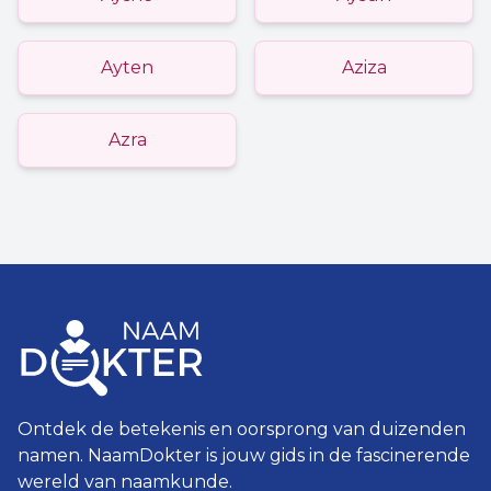
Ayten
Aziza
Azra
Ontdek de betekenis en oorsprong van duizenden
namen. NaamDokter is jouw gids in de fascinerende
wereld van naamkunde.