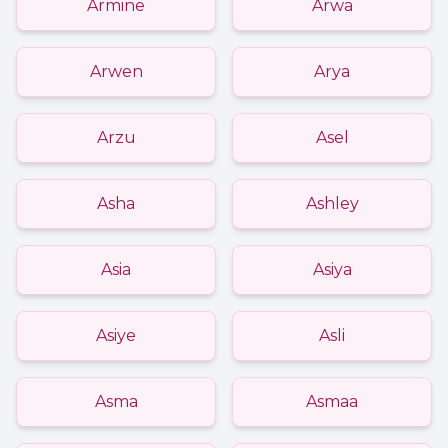
Armine
Arwa
Arwen
Arya
Arzu
Asel
Asha
Ashley
Asia
Asiya
Asiye
Asli
Asma
Asmaa