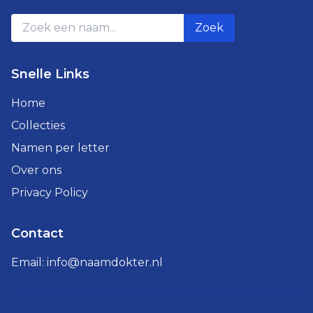
Zoek
Snelle Links
Home
Collecties
Namen per letter
Over ons
Privacy Policy
Contact
Email:
info@naamdokter.nl