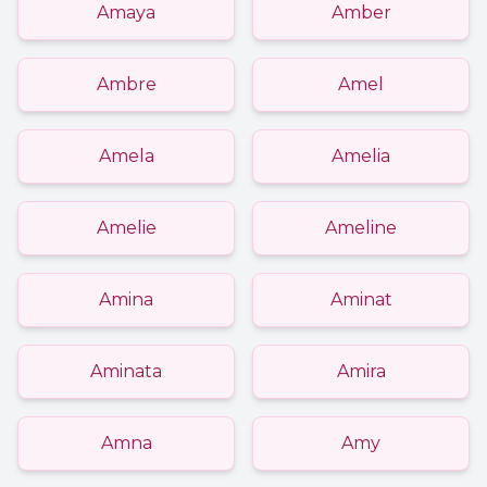
Amaya
Amber
Ambre
Amel
Amela
Amelia
Amelie
Ameline
Amina
Aminat
Aminata
Amira
Amna
Amy