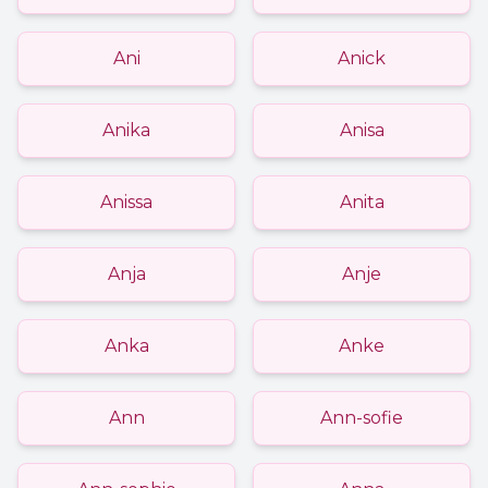
Ani
Anick
Anika
Anisa
Anissa
Anita
Anja
Anje
Anka
Anke
Ann
Ann-sofie