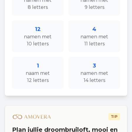
namen
met
namen
met
8
letters
9
letters
12
4
namen
met
namen
met
10
letters
11
letters
1
3
naam
met
namen
met
12
letters
14
letters
TIP
Plan jullie droombruiloft, mooi en