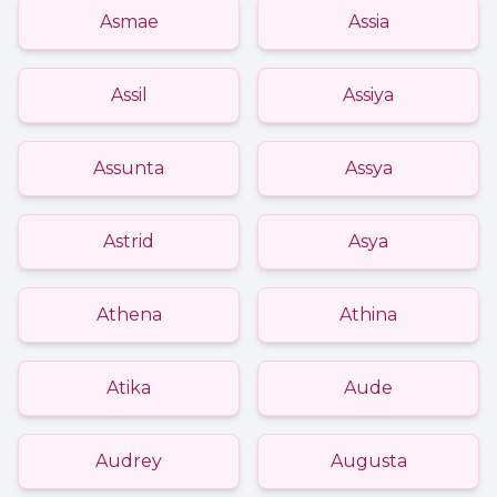
Asmae
Assia
Assil
Assiya
Assunta
Assya
Astrid
Asya
Athena
Athina
Atika
Aude
Audrey
Augusta