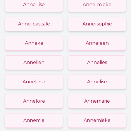
Anne-lise
Anne-mieke
Anne-pascale
Anne-sophie
Anneke
Anneleen
Annelien
Annelies
Anneliese
Annelise
Annelore
Annemarie
Annemie
Annemieke