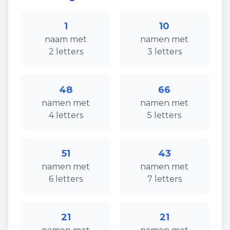
1
10
naam
met
namen
met
2
letters
3
letters
48
66
namen
met
namen
met
4
letters
5
letters
51
43
namen
met
namen
met
6
letters
7
letters
21
21