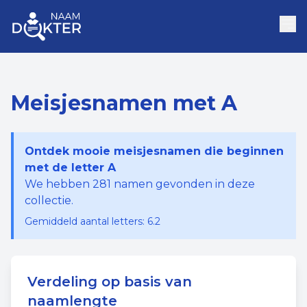
Meisjesnamen met A
Ontdek mooie meisjesnamen die beginnen
met de letter A
We hebben
281
namen gevonden in deze
collectie.
Gemiddeld aantal letters:
6.2
Verdeling op basis van
naamlengte