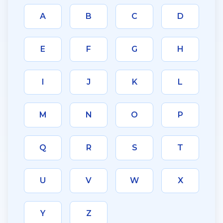
A
B
C
D
E
F
G
H
I
J
K
L
M
N
O
P
Q
R
S
T
U
V
W
X
Y
Z