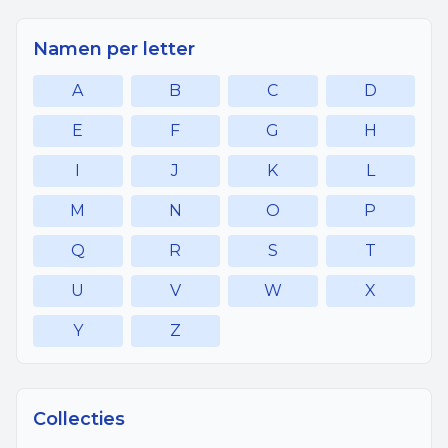
Namen per letter
A
B
C
D
E
F
G
H
I
J
K
L
M
N
O
P
Q
R
S
T
U
V
W
X
Y
Z
Collecties