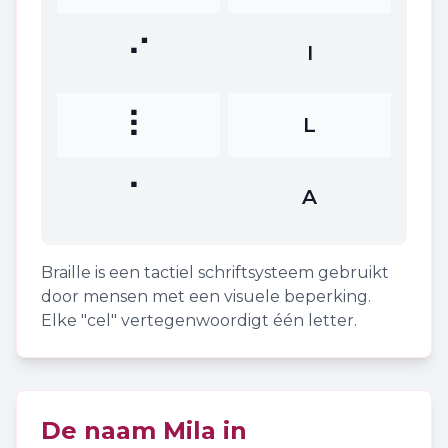
⠊
I
⠇
L
⠁
A
Braille is een tactiel schriftsysteem gebruikt
door mensen met een visuele beperking.
Elke "cel" vertegenwoordigt één letter.
De naam
Mila
in