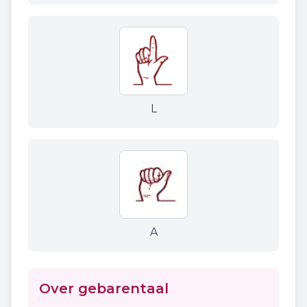
L
A
Over gebarentaal