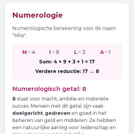
Numerologie
Numerologische berekening voor de naam
"
Mila
":
M
=
4
I
=
9
L
=
3
A
=
1
Som:
4 + 9 + 3 + 1
=
17
Verdere reductie:
17 → 8
Numerologisch getal:
8
8
staat voor
macht
,
ambitie
en
materiële
succes
. Mensen met dit getal zijn vaak
doelgericht
,
gedreven
en goed in het
beheren van geld en middelen. Ze hebben
een natuurlijke aanleg voor leiderschap en