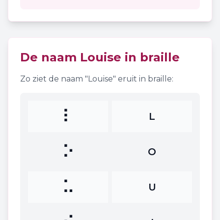
De naam
Louise
in braille
Zo ziet de naam "
Louise
" eruit in braille:
⠇
L
⠕
O
⠥
U