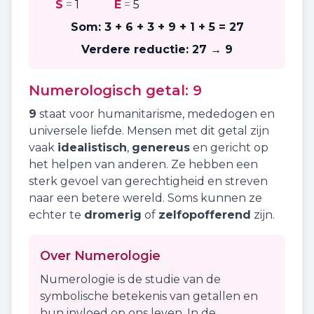
S
=
1
E
=
5
Som:
3 + 6 + 3 + 9 + 1 + 5
=
27
Verdere reductie:
27 → 9
Numerologisch getal:
9
9
staat voor
humanitarisme
,
mededogen
en
universele liefde
. Mensen met dit getal zijn
vaak
idealistisch
,
genereus
en gericht op
het helpen van anderen. Ze hebben een
sterk gevoel van gerechtigheid en streven
naar een betere wereld. Soms kunnen ze
echter te
dromerig
of
zelfopofferend
zijn.
Over Numerologie
Numerologie is de studie van de
symbolische betekenis van getallen en
hun invloed op ons leven. In de