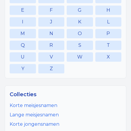
E
F
G
H
I
J
K
L
M
N
O
P
Q
R
S
T
U
V
W
X
Y
Z
Collecties
Korte meisjesnamen
Lange meisjesnamen
Korte jongensnamen