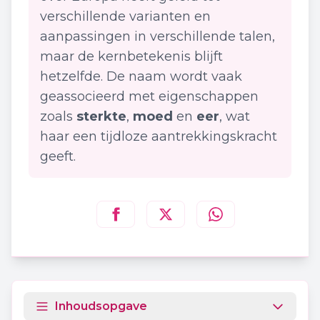
verschillende varianten en
aanpassingen in verschillende talen,
maar de kernbetekenis blijft
hetzelfde. De naam wordt vaak
geassocieerd met eigenschappen
zoals
sterkte
,
moed
en
eer
, wat
haar een tijdloze aantrekkingskracht
geeft.
Deel deze pagina op
Deel deze pagina op
Deel deze pagina
Facebook
Twitt
Inhoudsopgave