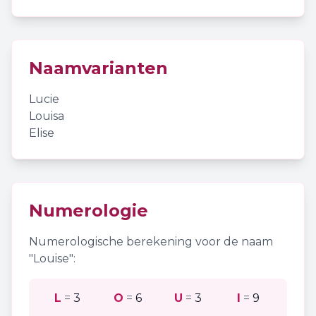
Naamvarianten
Lucie
Louisa
Elise
Numerologie
Numerologische berekening voor de naam
"
Louise
":
L
=
3
O
=
6
U
=
3
I
=
9