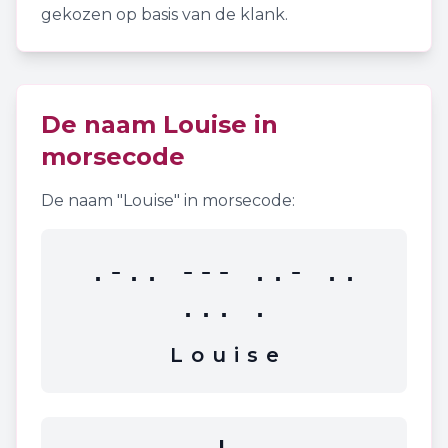
gekozen op basis van de klank.
De naam
Louise
in
morsecode
De naam "
Louise
" in morsecode:
.-.. --- ..- ..
... .
L
o
u
i
s
e
L