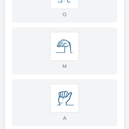
O
M
A