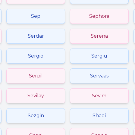
Sep
Sephora
Serdar
Serena
Sergio
Sergiu
Serpil
Servaas
Sevilay
Sevim
Sezgin
Shadi