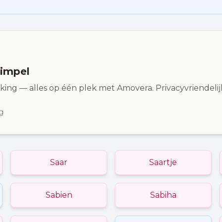
simpel
kking — alles op één plek met Amovera. Privacyvriendel
g
Saar
Saartje
Sabien
Sabiha