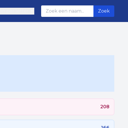
n per letter ▼
Zoek
208
166