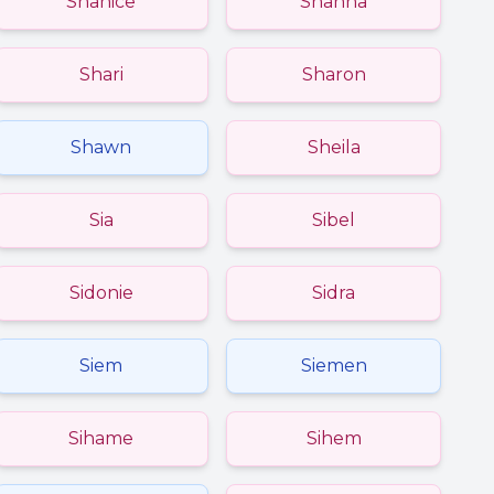
Shanice
Shanna
Shari
Sharon
Shawn
Sheila
Sia
Sibel
Sidonie
Sidra
Siem
Siemen
Sihame
Sihem