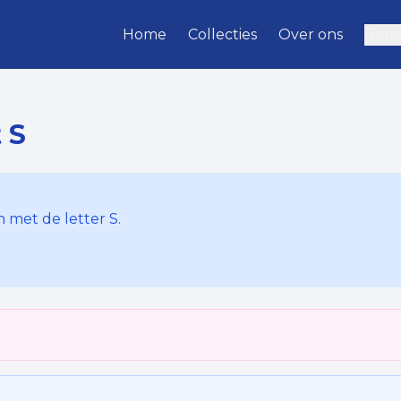
Home
Collecties
Over ons
Name
t
S
 met de letter
S
.