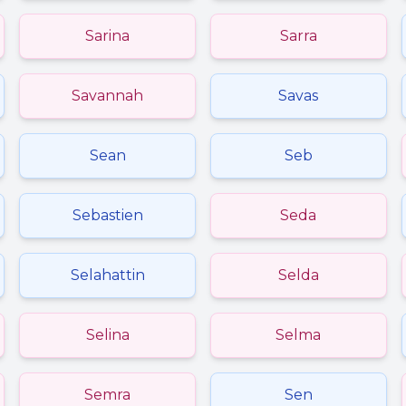
Sarina
Sarra
Savannah
Savas
Sean
Seb
Sebastien
Seda
Selahattin
Selda
Selina
Selma
Semra
Sen