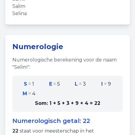
Salim
Selina
Numerologie
Numerologische berekening voor de naam
"
Selim
":
S
=
1
E
=
5
L
=
3
I
=
9
M
=
4
Som:
1 + 5 + 3 + 9 + 4
=
22
Numerologisch getal:
22
22
staat voor
meesterschap
in het