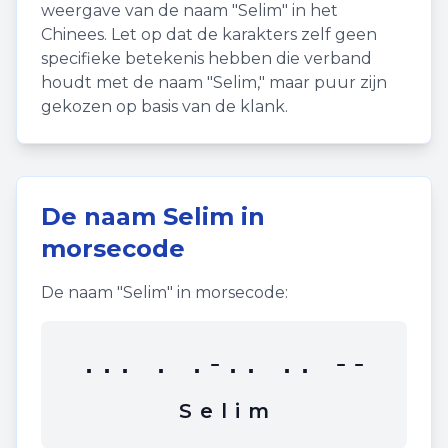
weergave van de naam "
Selim
" in het
Chinees. Let op dat de karakters zelf geen
specifieke betekenis hebben die verband
houdt met de naam "
Selim
," maar puur zijn
gekozen op basis van de klank.
De naam
Selim
in
morsecode
De naam "
Selim
" in morsecode:
... . .-.. .. --
S
e
l
i
m