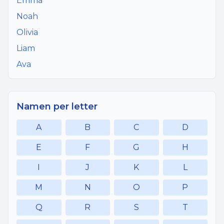
Emma
Noah
Olivia
Liam
Ava
Namen per letter
A
B
C
D
E
F
G
H
I
J
K
L
M
N
O
P
Q
R
S
T