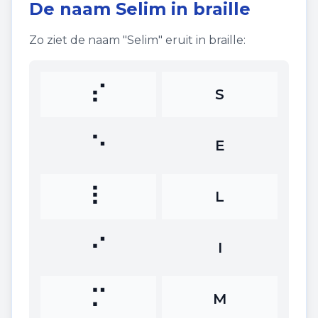
De naam
Selim
in braille
Zo ziet de naam "
Selim
" eruit in braille:
⠎
S
⠑
E
⠇
L
⠊
I
⠍
M