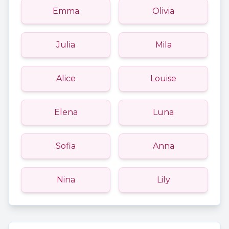
Emma
Olivia
Julia
Mila
Alice
Louise
Elena
Luna
Sofia
Anna
Nina
Lily