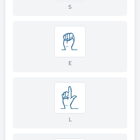
S
E
L