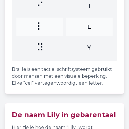
⠊
I
⠇
L
⠽
Y
Braille is een tactiel schriftsysteem gebruikt
door mensen met een visuele beperking.
Elke "cel" vertegenwoordigt één letter.
De naam
Lily
in gebarentaal
Hier zie je hoe de naam "
Lily
" wordt