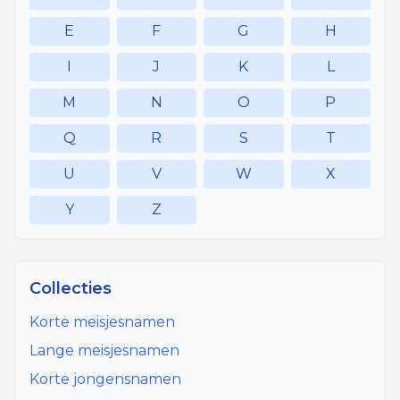
E
F
G
H
I
J
K
L
M
N
O
P
Q
R
S
T
U
V
W
X
Y
Z
Collecties
Korte meisjesnamen
Lange meisjesnamen
Korte jongensnamen