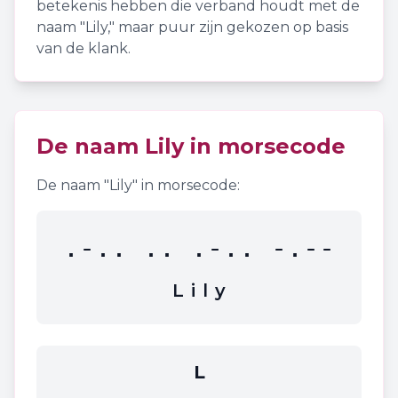
betekenis hebben die verband houdt met de
naam "
Lily
," maar puur zijn gekozen op basis
van de klank.
De naam
Lily
in morsecode
De naam "
Lily
" in morsecode:
.-.. .. .-.. -.--
L
i
l
y
L