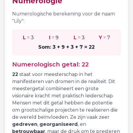
Numerologie
Numerologische berekening voor de naam
"
Lily
":
L
=
3
I
=
9
L
=
3
Y
=
7
Som:
3 + 9 + 3 + 7
=
22
Numerologisch getal:
22
22
staat voor
meesterschap
in het
manifesteren van dromen in de realiteit. Dit
meestergetal combineert een grote
visionaire kracht met praktisch leiderschap.
Mensen met dit getal hebben de potentie
om grootschalige projecten te realiseren die
de wereld beïnvloeden. Ze zijn vaak zeer
gedreven
,
georganiseerd
, en
betrouwbaar
, maar de druk om te presteren