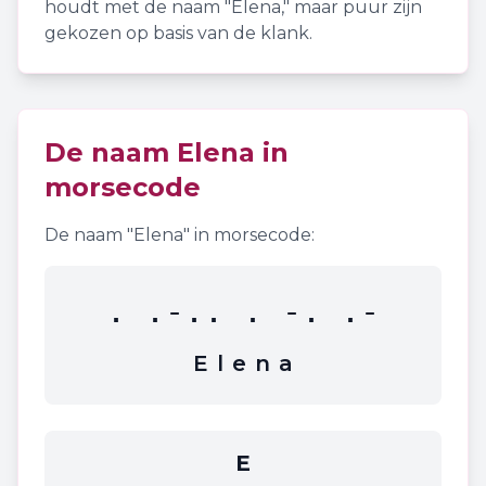
houdt met de naam "
Elena
," maar puur zijn
gekozen op basis van de klank.
De naam
Elena
in
morsecode
De naam "
Elena
" in morsecode:
. .-.. . -. .-
E
l
e
n
a
E