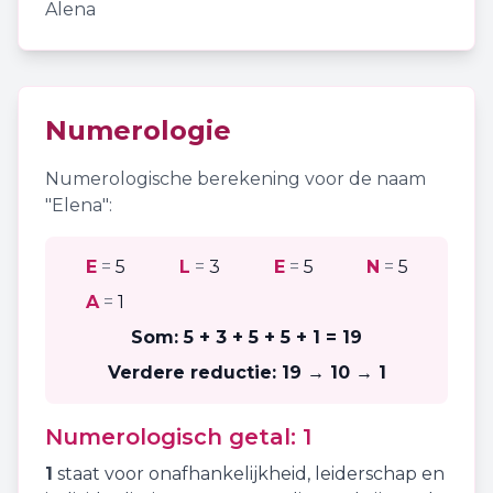
Alena
Numerologie
Numerologische berekening voor de naam
"
Elena
":
E
=
5
L
=
3
E
=
5
N
=
5
A
=
1
Som:
5 + 3 + 5 + 5 + 1
=
19
Verdere reductie:
19 → 10 → 1
Numerologisch getal:
1
1
staat voor
onafhankelijkheid
,
leiderschap
en