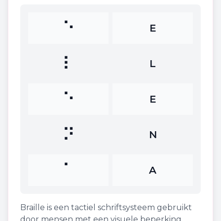
⠑
E
⠇
L
⠑
E
⠝
N
⠁
A
Braille is een tactiel schriftsysteem gebruikt
door mensen met een visuele beperking.