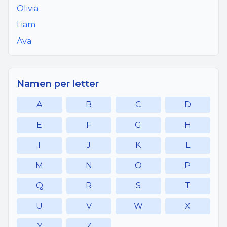
Olivia
Liam
Ava
Namen per letter
A
B
C
D
E
F
G
H
I
J
K
L
M
N
O
P
Q
R
S
T
U
V
W
X
Y
Z