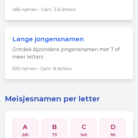
486
namen • Gem.
3.8
letters
Lange jongensnamen
Ontdek bijzondere jongensnamen met 7 of
meer letters
693
namen • Gem.
8
letters
Meisjesnamen per letter
A
B
C
D
281
73
149
90