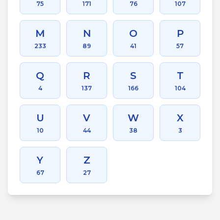
75
171
76
107
M
N
O
P
233
89
41
57
Q
R
S
T
4
137
166
104
U
V
W
X
10
44
38
3
Y
Z
67
27