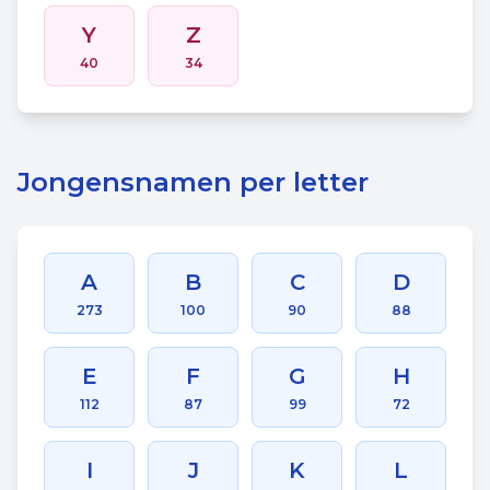
Y
Z
40
34
Jongensnamen per letter
A
B
C
D
273
100
90
88
E
F
G
H
112
87
99
72
I
J
K
L