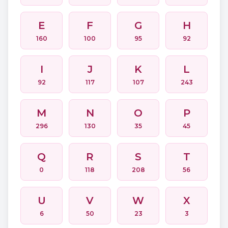
E
F
G
H
160
100
95
92
I
J
K
L
92
117
107
243
M
N
O
P
296
130
35
45
Q
R
S
T
0
118
208
56
U
V
W
X
6
50
23
3