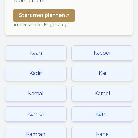
abonnement.
Start met plannen
↗
amovera.app · Engelstalig
Kaan
Kacper
Kadir
Kai
Kamal
Kamel
Kamiel
Kamil
Kamran
Kane