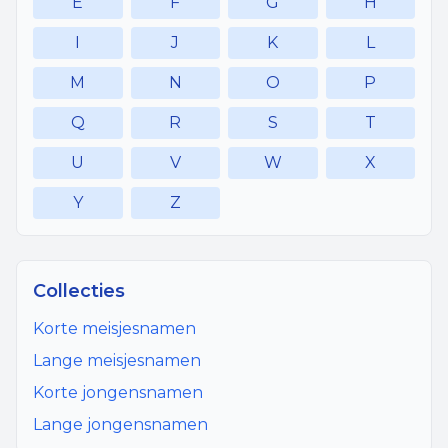
E
F
G
H
I
J
K
L
M
N
O
P
Q
R
S
T
U
V
W
X
Y
Z
Collecties
Korte meisjesnamen
Lange meisjesnamen
Korte jongensnamen
Lange jongensnamen