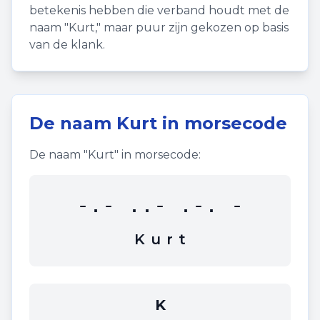
betekenis hebben die verband houdt met de
naam "
Kurt
," maar puur zijn gekozen op basis
van de klank.
De naam
Kurt
in morsecode
De naam "
Kurt
" in morsecode:
-.- ..- .-. -
K
u
r
t
K