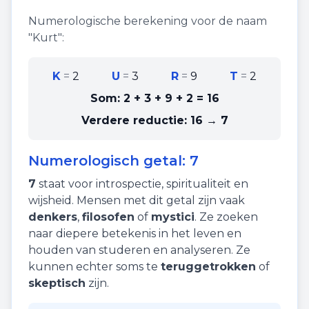
Numerologische berekening voor de naam
"
Kurt
":
K
=
2
U
=
3
R
=
9
T
=
2
Som:
2 + 3 + 9 + 2
=
16
Verdere reductie:
16 → 7
Numerologisch getal:
7
7
staat voor
introspectie
,
spiritualiteit
en
wijsheid
. Mensen met dit getal zijn vaak
denkers
,
filosofen
of
mystici
. Ze zoeken
naar diepere betekenis in het leven en
houden van studeren en analyseren. Ze
kunnen echter soms te
teruggetrokken
of
skeptisch
zijn.