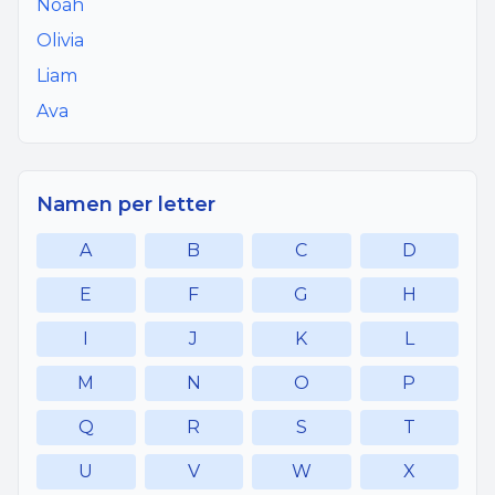
Noah
Olivia
Liam
Ava
Namen per letter
A
B
C
D
E
F
G
H
I
J
K
L
M
N
O
P
Q
R
S
T
U
V
W
X