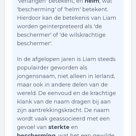
'verlangen' betekent, en
helm
, wat
'bescherming' of 'helm' betekent.
Hierdoor kan de betekenis van Liam
worden geïnterpreteerd als 'de
beschermer' of 'de wilskrachtige
beschermer'.
In de afgelopen jaren is Liam steeds
populairder geworden als
jongensnaam, niet alleen in Ierland,
maar ook in andere delen van de
wereld. De eenvoud en de krachtige
klank van de naam dragen bij aan
zijn aantrekkingskracht. De naam
wordt vaak geassocieerd met een
gevoel van
sterkte
en
bescherming
, wat het een gewilde