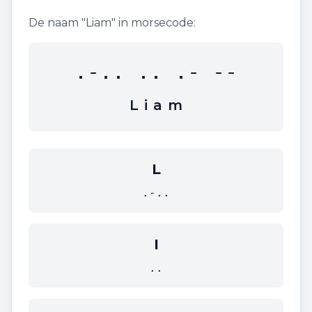
De naam "
Liam
" in morsecode:
.-.. .. .- --
L
i
a
m
L
.-..
I
..