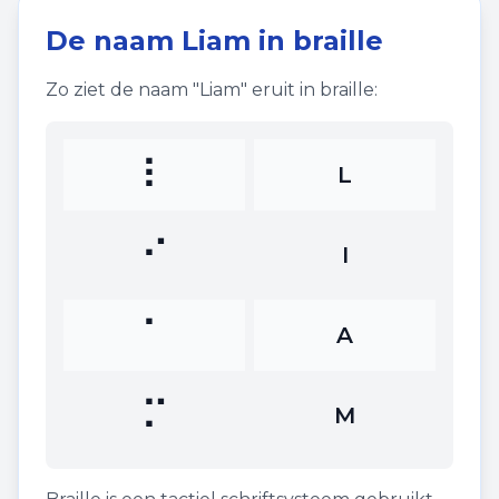
De naam
Liam
in braille
Zo ziet de naam "
Liam
" eruit in braille:
⠇
L
⠊
I
⠁
A
⠍
M