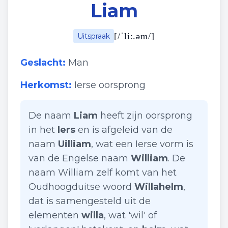
Liam
[
/ˈliː.əm/
]
Uitspraak
Geslacht:
Man
Herkomst:
Ierse oorsprong
De naam
Liam
heeft zijn oorsprong
in het
Iers
en is afgeleid van de
naam
Uilliam
, wat een Ierse vorm is
van de Engelse naam
William
. De
naam William zelf komt van het
Oudhoogduitse woord
Willahelm
,
dat is samengesteld uit de
elementen
willa
, wat 'wil' of