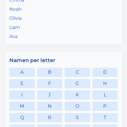
Emma
Noah
Olivia
Liam
Ava
Namen per letter
A
B
C
D
E
F
G
H
I
J
K
L
M
N
O
P
Q
R
S
T