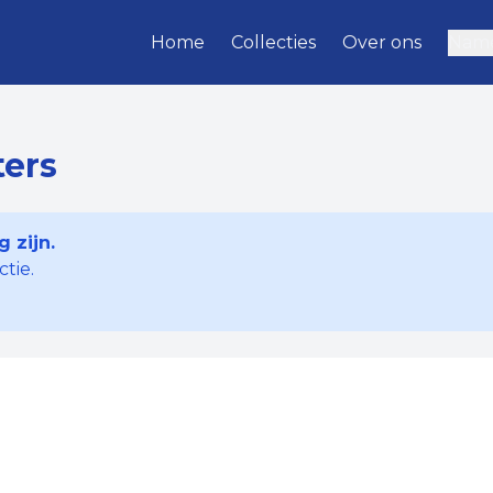
Home
Collecties
Over ons
Name
ers
 zijn.
tie.
e