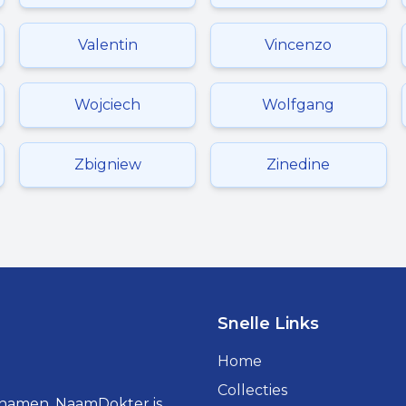
Valentin
Vincenzo
Wojciech
Wolfgang
Zbigniew
Zinedine
Snelle Links
Home
Collecties
 namen. NaamDokter is