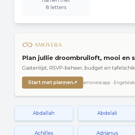
namen
met
8
letters
Plan jullie droombruiloft, mooi en 
Gastenlijst, RSVP-beheer, budget en tafelschi
Start met plannen
↗
amovera.app · Engelstali
Abdallah
Abdelali
Achilles
Adrianus