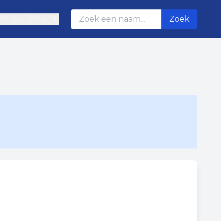
n per letter ▼
Zoek