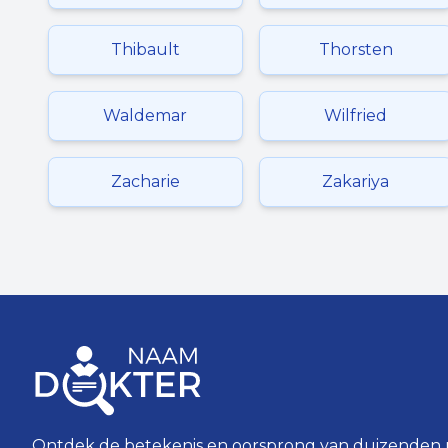
Thibault
Thorsten
Waldemar
Wilfried
Zacharie
Zakariya
Ontdek de betekenis en oorsprong van duizenden