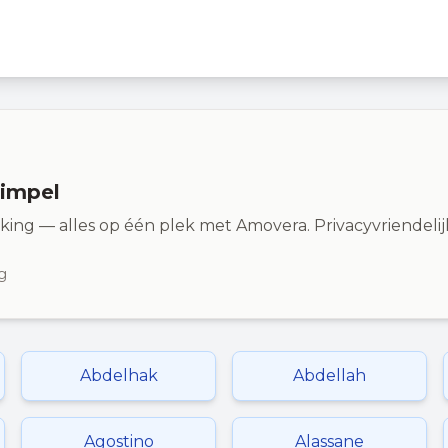
simpel
kking — alles op één plek met Amovera. Privacyvriendel
g
Abdelhak
Abdellah
Agostino
Alassane