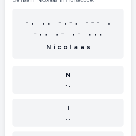
De naam "
Nicolaas
" in morsecode:
-. .. -.-. --- .
-.. .- .- ...
N
i
c
o
l
a
a
s
N
-.
I
..