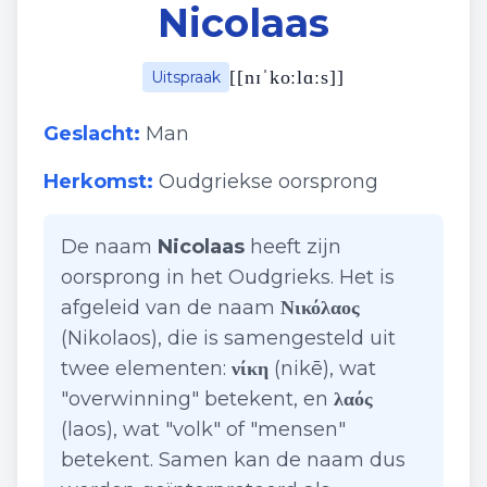
Nicolaas
[
[nɪˈkoːlɑːs]
]
Uitspraak
Geslacht:
Man
Herkomst:
Oudgriekse oorsprong
De naam
Nicolaas
heeft zijn
oorsprong in het Oudgrieks. Het is
afgeleid van de naam
Νικόλαος
(Nikolaos), die is samengesteld uit
twee elementen:
νίκη
(nikē), wat
"overwinning" betekent, en
λαός
(laos), wat "volk" of "mensen"
betekent. Samen kan de naam dus