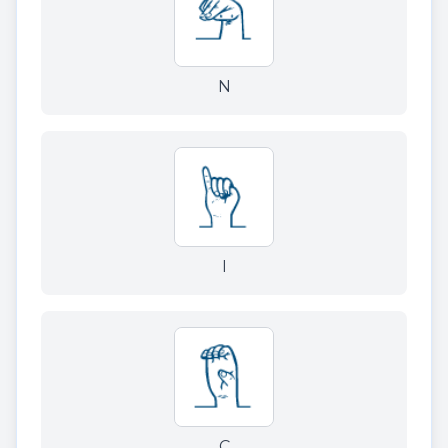
N
I
C