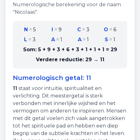
Numerologische berekening voor de naam
"
Nicolaas
":
N
=
5
I
=
9
C
=
3
O
=
6
L
=
3
A
=
1
A
=
1
S
=
1
Som:
5 + 9 + 3 + 6 + 3 + 1 + 1 + 1
=
29
Verdere reductie:
29 → 11
Numerologisch getal:
11
11
staat voor
intuïtie
,
spiritualiteit
en
verlichting
. Dit meestergetal is sterk
verbonden met innerlijke wijsheid en het
vermogen om anderen te inspireren. Mensen
met dit getal voelen zich vaak aangetrokken
tot het spirituele pad en hebben een diep
begrip van de subtiele krachten in het leven.