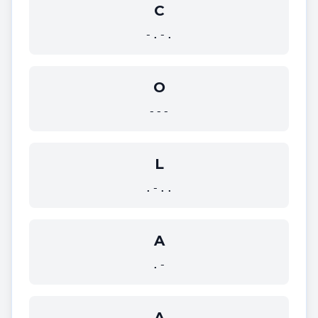
C
-.-.
O
---
L
.-..
A
.-
A