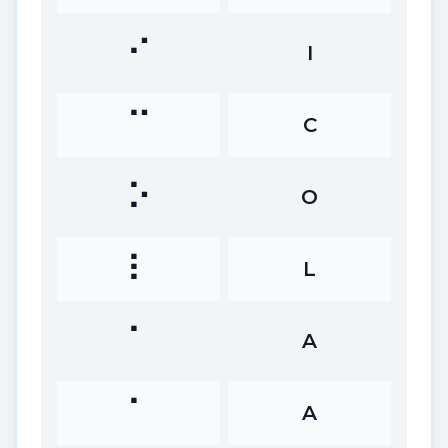
⠊
I
⠉
C
⠕
O
⠇
L
⠁
A
⠁
A