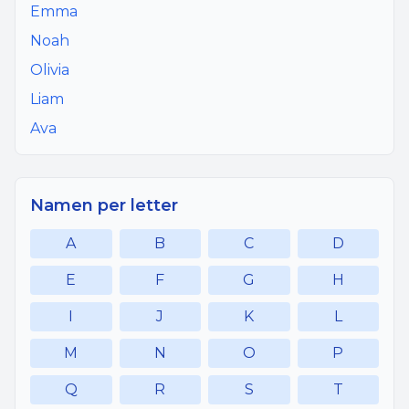
Emma
Noah
Olivia
Liam
Ava
Namen per letter
A
B
C
D
E
F
G
H
I
J
K
L
M
N
O
P
Q
R
S
T