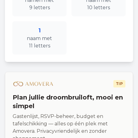
namen
met
naam
met
9
letters
10
letters
1
naam
met
11
letters
TIP
Plan jullie droombruiloft, mooi en
simpel
Gastenlijst, RSVP-beheer, budget en
tafelschikking — alles op één plek met
Amovera. Privacyvriendelijk en zonder