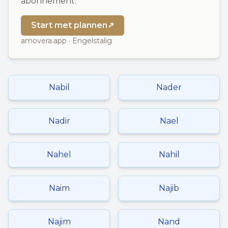
abonnement.
Start met plannen
↗
amovera.app · Engelstalig
Nabil
Nader
Nadir
Nael
Nahel
Nahil
Naim
Najib
Najim
Nand