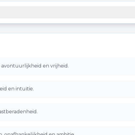
avontuurlijkheid en vrijheid.
id en intuïtie.
vastberadenheid.
, onafhankelijkheid en ambitie.