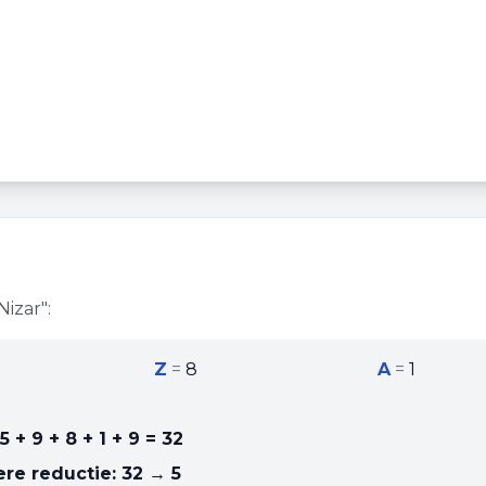
Nizar
":
Z
=
8
A
=
1
5 + 9 + 8 + 1 + 9
=
32
re reductie:
32 → 5