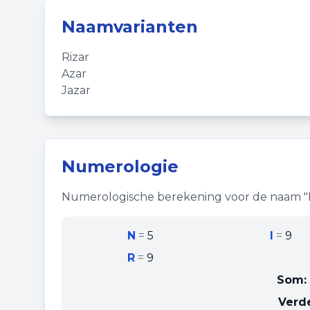
Naamvarianten
Rizar
Azar
Jazar
Numerologie
Numerologische berekening voor de naam "
N
=
5
I
=
9
R
=
9
Som:
Verde