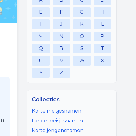
E
F
G
H
I
J
K
L
M
N
O
P
Q
R
S
T
U
V
W
X
Y
Z
Collecties
Korte meisjesnamen
am
Lange meisjesnamen
Korte jongensnamen