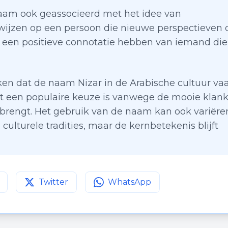
naam ook geassocieerd met het idee van
 wijzen op een persoon die nieuwe perspectieven 
 een positieve connotatie hebben van iemand die
ken dat de naam Nizar in de Arabische cultuur va
t een populaire keuze is vanwege de mooie klan
brengt. Het gebruik van de naam kan ook variëre
culturele tradities, maar de kernbetekenis blijft
Twitter
WhatsApp
agina op
Deel deze pagina op
Facebook
Deel deze pagina op
Twitter
WhatsApp