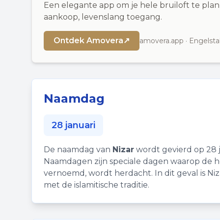
Een elegante app om je hele bruiloft te plan
aankoop, levenslang toegang.
Ontdek Amovera
↗
amovera.app · Engelsta
Naamdag
28 januari
De naamdag van
Nizar
wordt gevierd op 28 j
Naamdagen zijn speciale dagen waarop de hei
vernoemd, wordt herdacht. In dit geval is N
met de islamitische traditie.