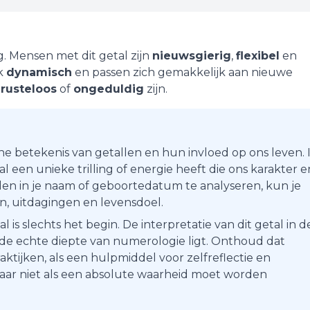
g
. Mensen met dit getal zijn
nieuwsgierig
,
flexibel
en
ak
dynamisch
en passen zich gemakkelijk aan nieuwe
e
rusteloos
of
ongeduldig
zijn.
he betekenis van getallen en hun invloed op ons leven. 
 een unieke trilling of energie heeft die ons karakter e
en in je naam of geboortedatum te analyseren, kun je
ten, uitdagingen en levensdoel.
s slechts het begin. De interpretatie van dit getal in d
r de echte diepte van numerologie ligt. Onthoud dat
aktijken, als een hulpmiddel voor zelfreflectie en
maar niet als een absolute waarheid moet worden