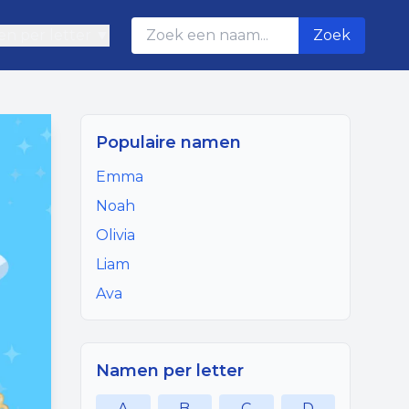
n per letter ▼
Zoek
Populaire namen
Emma
Noah
Olivia
Liam
Ava
Namen per letter
A
B
C
D