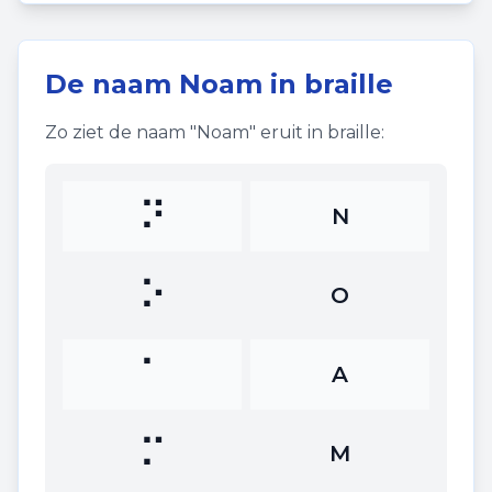
De naam
Noam
in braille
Zo ziet de naam "
Noam
" eruit in braille:
⠝
N
⠕
O
⠁
A
⠍
M