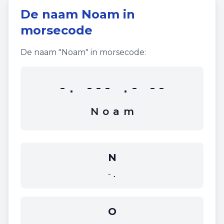
De naam
Noam
in
morsecode
De naam "
Noam
" in morsecode:
-. --- .- --
N
o
a
m
N
-.
O