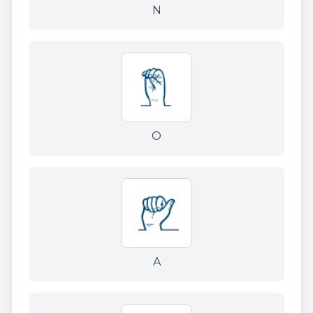
N
O
A