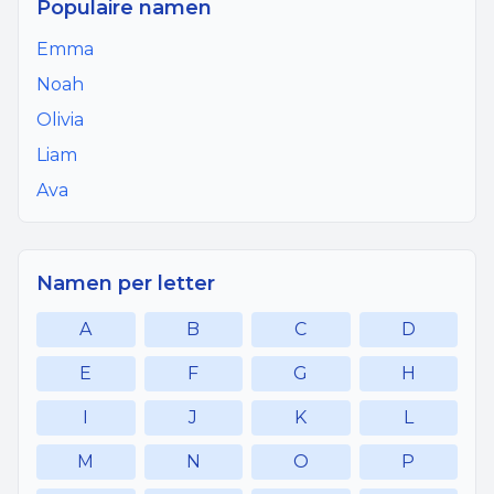
Populaire namen
Emma
Noah
Olivia
Liam
Ava
Namen per letter
A
B
C
D
E
F
G
H
I
J
K
L
M
N
O
P