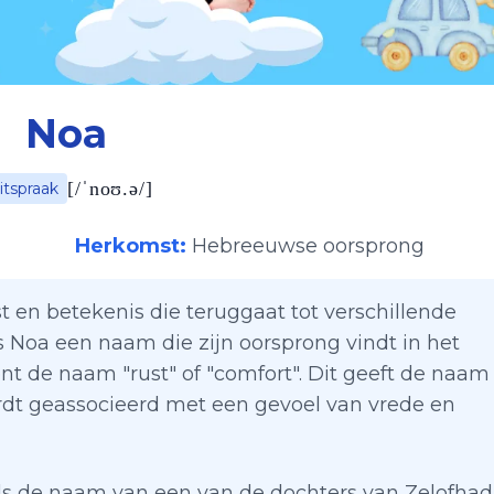
Noa
[
/ˈnoʊ.ə/
]
itspraak
Herkomst:
Hebreeuwse oorsprong
t en betekenis die teruggaat tot verschillende
 is Noa een naam die zijn oorsprong vindt in het
nt de naam "rust" of "comfort". Dit geeft de naam
ordt geassocieerd met een gevoel van vrede en
ls de naam van een van de dochters van Zelofhad