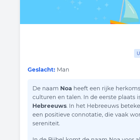
U
Geslacht:
Man
De naam
Noa
heeft een rijke herkoms
culturen en talen. In de eerste plaats
Hebreeuws
. In het Hebreeuws beteke
een positieve connotatie, die vaak w
sereniteit.
In de Bijbel komt de naam Noa voor a