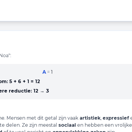
Noa
":
A
=
1
om:
5 + 6 + 1
=
12
ere reductie:
12 → 3
me
. Mensen met dit getal zijn vaak
artistiek
,
expressief
e delen. Ze zijn meestal
sociaal
en hebben een vrolijke