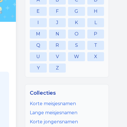
E
F
G
H
I
J
K
L
M
N
O
P
Q
R
S
T
U
V
W
X
Y
Z
Collecties
Korte meisjesnamen
Lange meisjesnamen
Korte jongensnamen
,