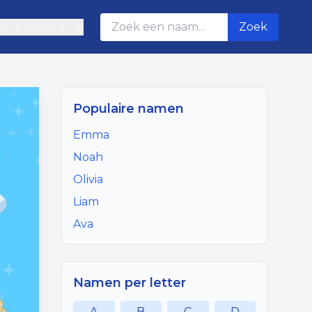
n per letter ▼
Zoek
Populaire namen
Emma
Noah
Olivia
Liam
Ava
Namen per letter
A
B
C
D