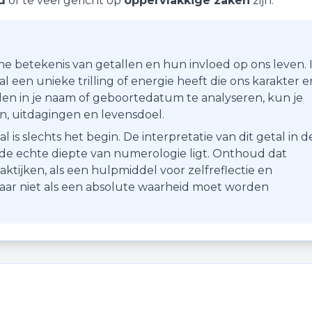
d
of te veel gericht op
oppervlakkige zaken
zijn.
he betekenis van getallen en hun invloed op ons leven. 
 een unieke trilling of energie heeft die ons karakter e
en in je naam of geboortedatum te analyseren, kun je
ten, uitdagingen en levensdoel.
s slechts het begin. De interpretatie van dit getal in d
r de echte diepte van numerologie ligt. Onthoud dat
aktijken, als een hulpmiddel voor zelfreflectie en
maar niet als een absolute waarheid moet worden