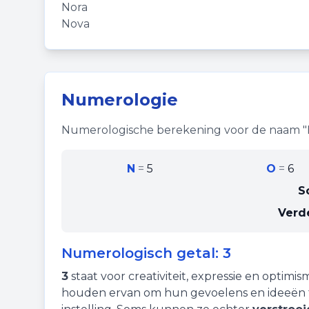
Nora
Nova
Numerologie
Numerologische berekening voor de naam "
N
=
5
O
=
6
S
Verd
Numerologisch getal:
3
3
staat voor
creativiteit
,
expressie
en
optimis
houden ervan om hun gevoelens en ideeën t