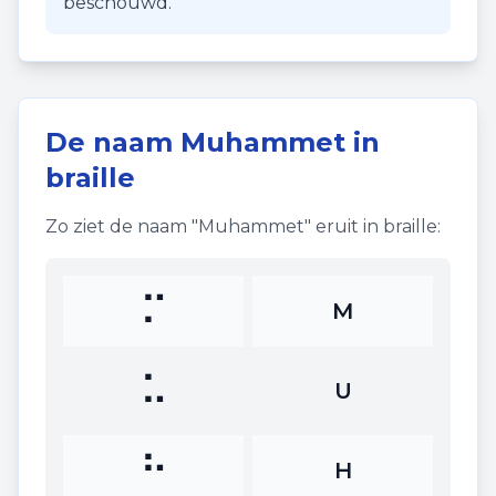
beschouwd.
De naam
Muhammet
in
braille
Zo ziet de naam "
Muhammet
" eruit in braille:
⠍
M
⠥
U
⠓
H