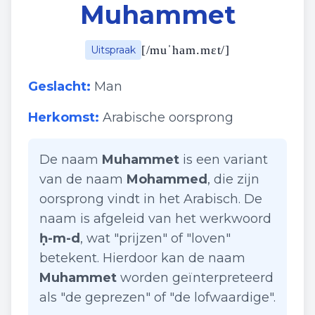
Muhammet
[
/muˈham.mɛt/
]
Uitspraak
Geslacht:
Man
Herkomst:
Arabische oorsprong
De naam
Muhammet
is een variant
van de naam
Mohammed
, die zijn
oorsprong vindt in het Arabisch. De
naam is afgeleid van het werkwoord
ḥ-m-d
, wat "prijzen" of "loven"
betekent. Hierdoor kan de naam
Muhammet
worden geïnterpreteerd
als "de geprezen" of "de lofwaardige".