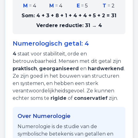
M
=
4
M
=
4
E
=
5
T
=
2
Som:
4 + 3 + 8 + 1 + 4 + 4 + 5 + 2
=
31
Verdere reductie:
31 → 4
Numerologisch getal:
4
4
staat voor
stabiliteit
,
orde
en
betrouwbaarheid
. Mensen met dit getal zijn
praktisch
,
georganiseerd
en
hardwerkend
.
Ze zijn goed in het bouwen van structuren
en systemen, en hebben een sterk
verantwoordelijkheidsgevoel. Ze kunnen
echter soms te
rigide
of
conservatief
zijn.
Over Numerologie
Numerologie is de studie van de
symbolische betekenis van getallen en