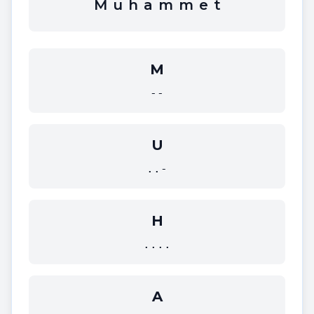
M
u
h
a
m
m
e
t
M
--
U
..-
H
....
A