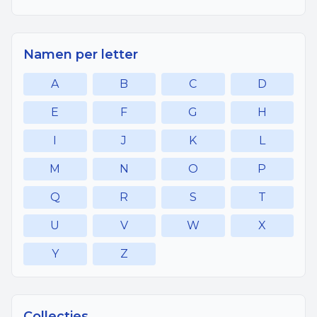
Namen per letter
A
B
C
D
E
F
G
H
I
J
K
L
M
N
O
P
Q
R
S
T
U
V
W
X
Y
Z
Collecties