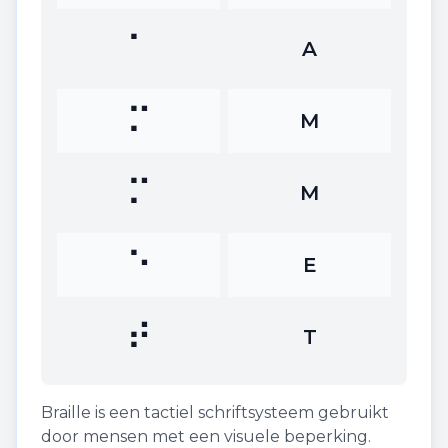
⠁
A
⠍
M
⠍
M
⠑
E
⠞
T
Braille is een tactiel schriftsysteem gebruikt
door mensen met een visuele beperking.