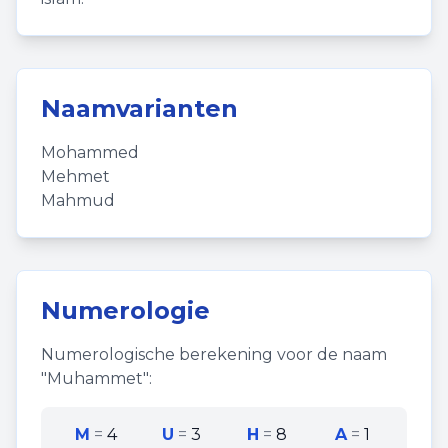
Naamvarianten
Mohammed
Mehmet
Mahmud
Numerologie
Numerologische berekening voor de naam
"
Muhammet
":
M
=
4
U
=
3
H
=
8
A
=
1