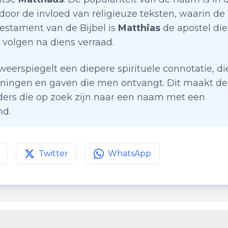
oor de invloed van religieuze teksten, waarin de
estament van de Bijbel is
Matthias
de apostel die
 volgen na diens verraad.
weerspiegelt een diepere spirituele connotatie, di
ningen en gaven die men ontvangt. Dit maakt de
ders die op zoek zijn naar een naam met een
nd.
Twitter
WhatsApp
agina op
Deel deze pagina op
Facebook
Deel deze pagina op
Twitter
WhatsApp