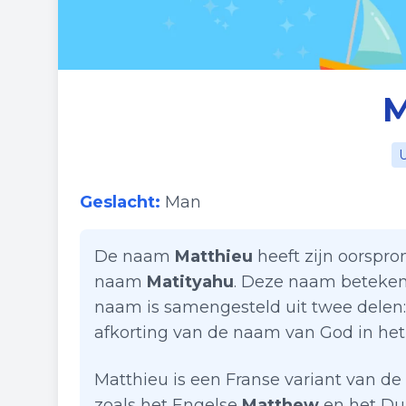
M
U
Geslacht:
Man
De naam
Matthieu
heeft zijn oorspro
naam
Matityahu
. Deze naam betekent 
naam is samengesteld uit twee delen
afkorting van de naam van God in he
Matthieu is een Franse variant van 
zoals het Engelse
Matthew
en het Du