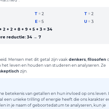
Matthieu
":
T
=
2
T
=
2
E
=
5
U
=
3
+ 2 + 2 + 8 + 9 + 5 + 3
=
34
re reductie:
34 → 7
heid
. Mensen met dit getal zijn vaak
denkers
,
filosofen
o
in het leven en houden van studeren en analyseren. Ze
skeptisch
zijn.
he betekenis van getallen en hun invloed op ons leven. 
 een unieke trilling of energie heeft die ons karakter e
en in je naam of geboortedatum te analyseren, kun je