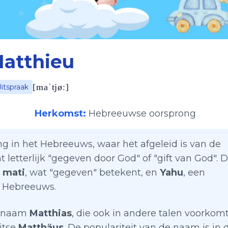
atthieu
[
maˈtjøː
]
itspraak
Herkomst:
Hebreeuwse oorsprong
ng in het Hebreeuws, waar het afgeleid is van de
letterlijk "gegeven door God" of "gift van God". 
:
mati
, wat "gegeven" betekent, en
Yahu
, een
t Hebreeuws.
de naam
Matthias
, die ook in andere talen voorkomt
itse
Matthäus
. De populariteit van de naam is in 