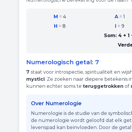
Numerologische berekening voor de naam "
M
=
4
A
=
1
H
=
8
I
=
9
Som:
4 + 1 
Verde
Numerologisch getal:
7
7
staat voor
introspectie
,
spiritualiteit
en
wijs
mystici
. Ze zoeken naar diepere betekenis 
kunnen echter soms te
teruggetrokken
of
Over Numerologie
Numerologie is de studie van de symbolisc
de numerologie wordt geloofd dat elk getal
levenspad kan beïnvloeden. Door de getall