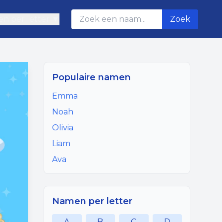
n per letter ▼
Zoek
Populaire namen
Emma
Noah
Olivia
Liam
Ava
Namen per letter
A
B
C
D