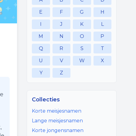
E
F
G
H
I
J
K
L
M
N
O
P
Q
R
S
T
U
V
W
X
Y
Z
De
Collecties
Korte meisjesnamen
Lange meisjesnamen
,
Korte jongensnamen
de