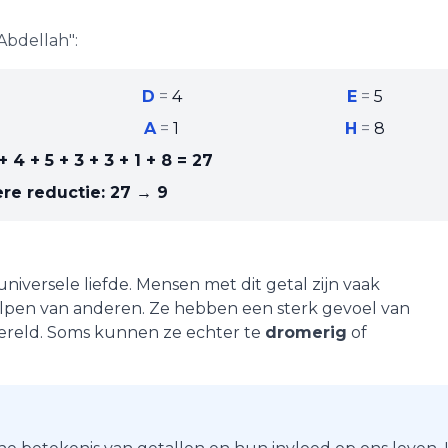
Abdellah
":
D
=
4
E
=
5
A
=
1
H
=
8
 + 4 + 5 + 3 + 3 + 1 + 8
=
27
re reductie:
27 → 9
universele liefde
. Mensen met dit getal zijn vaak
elpen van anderen. Ze hebben een sterk gevoel van
wereld. Soms kunnen ze echter te
dromerig
of