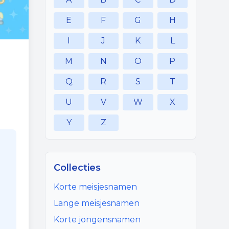
E
F
G
H
I
J
K
L
M
N
O
P
Q
R
S
T
U
V
W
X
Y
Z
Collecties
Korte meisjesnamen
Lange meisjesnamen
Korte jongensnamen