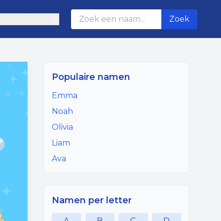
n per letter ▼
Zoek
Populaire namen
Emma
Noah
Olivia
Liam
Ava
Namen per letter
A
B
C
D