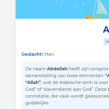
A
U
Geslacht:
Man
De naam
Abdellah
heeft zijn oorspron
samenstelling van twee elementen:
“
“Allah”
, wat de Arabische term is vo
God” of “slavendienst aan God”. Deze 
connotatie, die vaak wordt geassocie
goddelijke.