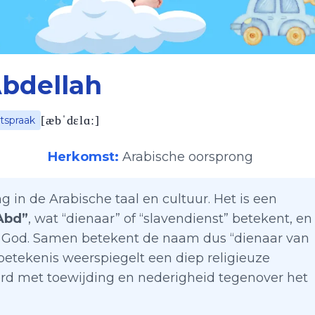
bdellah
[
æbˈdɛlɑː
]
itspraak
Herkomst:
Arabische oorsprong
g in de Arabische taal en cultuur. Het is een
Abd”
, wat “dienaar” of “slavendienst” betekent, en
or God. Samen betekent de naam dus “dienaar van
betekenis weerspiegelt een diep religieuze
erd met toewijding en nederigheid tegenover het