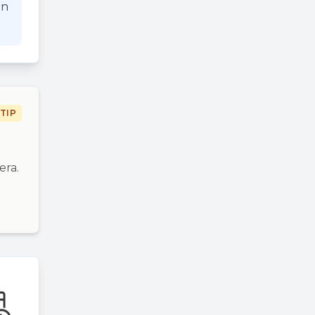
an
TIP
era.