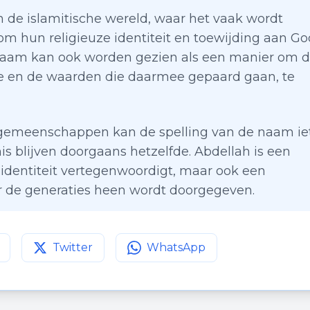
n de islamitische wereld, waar het vaak wordt
m hun religieuze identiteit en toewijding aan Go
naam kan ook worden gezien als een manier om 
tie en de waarden die daarmee gepaard gaan, te
n gemeenschappen kan de spelling van de naam ie
is blijven doorgaans hetzelfde. Abdellah is een
 identiteit vertegenwoordigt, maar ook een
oor de generaties heen wordt doorgegeven.
Twitter
WhatsApp
agina op
Deel deze pagina op
Facebook
Deel deze pagina op
Twitter
WhatsApp