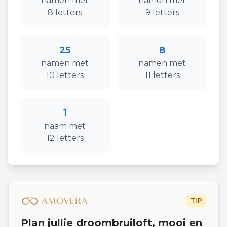
namen
met
namen
met
8
letters
9
letters
25
8
namen
met
namen
met
10
letters
11
letters
1
naam
met
12
letters
TIP
Plan jullie droombruiloft, mooi en