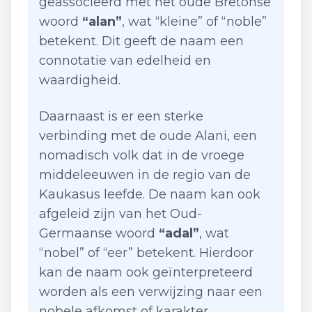
geassocieerd met het oude Bretonse
woord
“alan”
, wat “kleine” of “noble”
betekent. Dit geeft de naam een
connotatie van edelheid en
waardigheid.
Daarnaast is er een sterke
verbinding met de oude Alani, een
nomadisch volk dat in de vroege
middeleeuwen in de regio van de
Kaukasus leefde. De naam kan ook
afgeleid zijn van het Oud-
Germaanse woord
“adal”
, wat
“nobel” of “eer” betekent. Hierdoor
kan de naam ook geïnterpreteerd
worden als een verwijzing naar een
nobele afkomst of karakter.