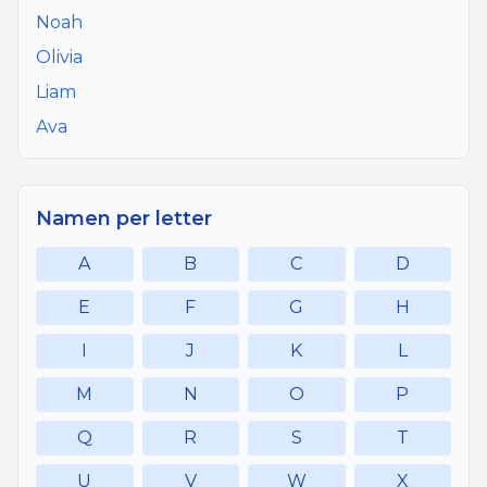
Noah
Olivia
Liam
Ava
Namen per letter
A
B
C
D
E
F
G
H
I
J
K
L
M
N
O
P
Q
R
S
T
U
V
W
X