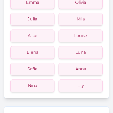
Emma
Olivia
Julia
Mila
Alice
Louise
Elena
Luna
Sofia
Anna
Nina
Lily