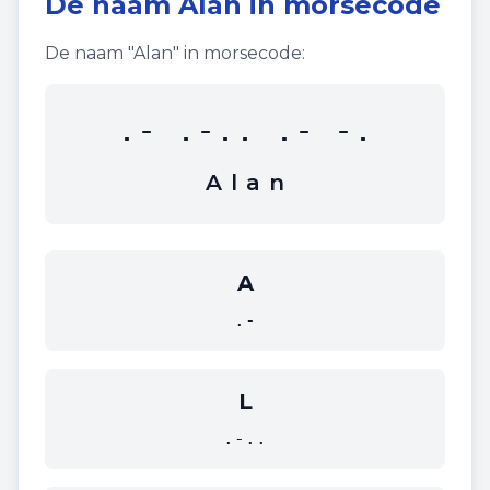
De naam
Alan
in morsecode
De naam "
Alan
" in morsecode:
.- .-.. .- -.
A
l
a
n
A
.-
L
.-..