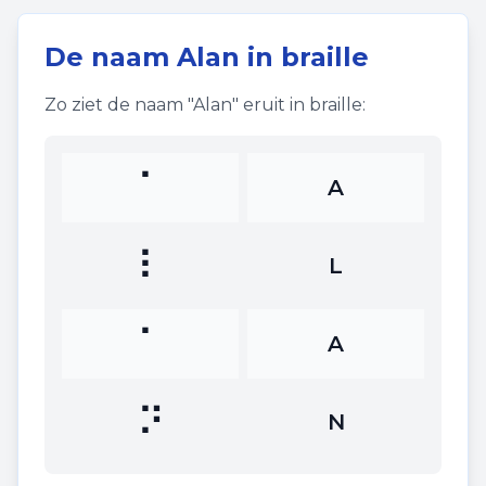
De naam
Alan
in braille
Zo ziet de naam "
Alan
" eruit in braille:
⠁
A
⠇
L
⠁
A
⠝
N