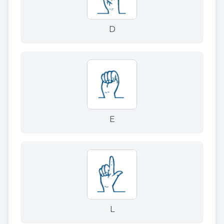
D
E
L