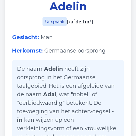
Adelin
[
/aˈdeːlɪn/
]
Uitspraak
Geslacht:
Man
Herkomst:
Germaanse oorsprong
De naam
Adelin
heeft zijn
oorsprong in het Germaanse
taalgebied. Het is een afgeleide van
de naam
Adal
, wat "nobel" of
"eerbiedwaardig" betekent. De
toevoeging van het achtervoegsel
-
in
kan wijzen op een
verkleiningsvorm of een vrouwelijke