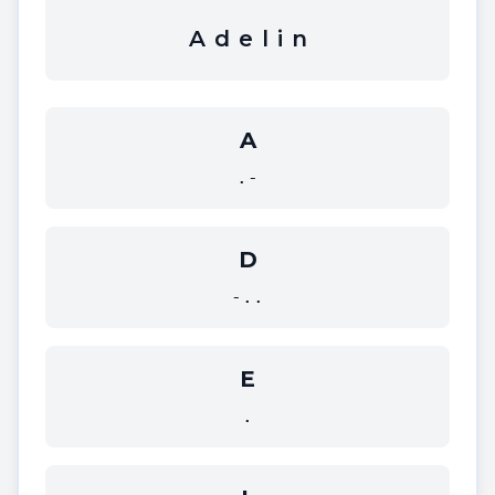
A
d
e
l
i
n
A
.-
D
-..
E
.