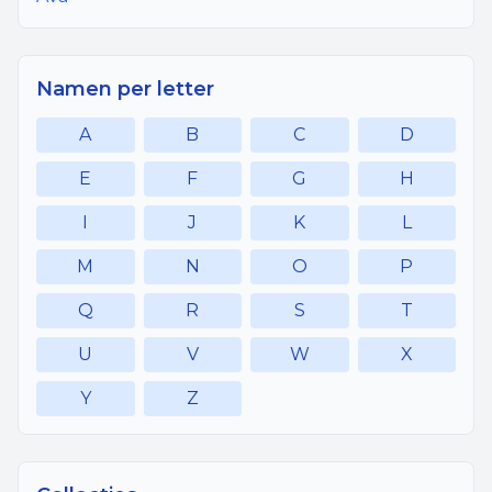
Namen per letter
A
B
C
D
E
F
G
H
I
J
K
L
M
N
O
P
Q
R
S
T
U
V
W
X
Y
Z