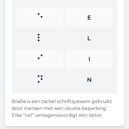
⠑
E
⠇
L
⠊
I
⠝
N
Braille is een tactiel schriftsysteem gebruikt
door mensen met een visuele beperking.
Elke "cel" vertegenwoordigt één letter.