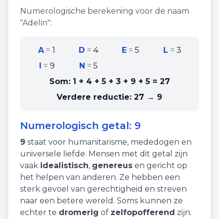
Numerologische berekening voor de naam
"
Adelin
":
A
=
1
D
=
4
E
=
5
L
=
3
I
=
9
N
=
5
Som:
1 + 4 + 5 + 3 + 9 + 5
=
27
Verdere reductie:
27 → 9
Numerologisch getal:
9
9
staat voor
humanitarisme
,
mededogen
en
universele liefde
. Mensen met dit getal zijn
vaak
idealistisch
,
genereus
en gericht op
het helpen van anderen. Ze hebben een
sterk gevoel van gerechtigheid en streven
naar een betere wereld. Soms kunnen ze
echter te
dromerig
of
zelfopofferend
zijn.