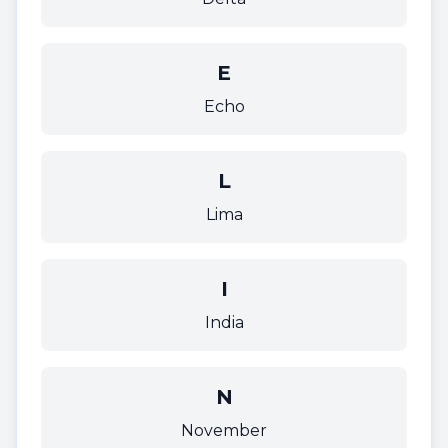
E
Echo
L
Lima
I
India
N
November