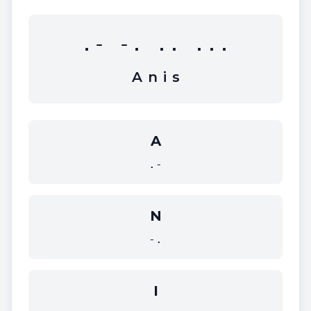
.- -. .. ...
A
n
i
s
A
.-
N
-.
I