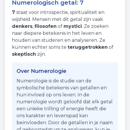
Numerologisch getal:
7
7
staat voor
introspectie
,
spiritualiteit
en
wijsheid
. Mensen met dit getal zijn vaak
denkers
,
filosofen
of
mystici
. Ze zoeken
naar diepere betekenis in het leven en
houden van studeren en analyseren. Ze
kunnen echter soms te
teruggetrokken
of
skeptisch
zijn.
Over Numerologie
Numerologie is de studie van de
symbolische betekenis van getallen en
hun invloed op ons leven. In de
numerologie wordt geloofd dat elk getal
een unieke trilling of energie heeft die
ons karakter en levenspad kan
beïnvloeden. Door de getallen in je naam
of geboortedatum te analyseren, kun je