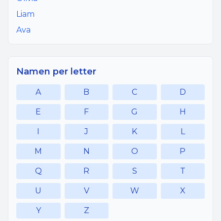
Liam
Ava
Namen per letter
A
B
C
D
E
F
G
H
I
J
K
L
M
N
O
P
Q
R
S
T
U
V
W
X
Y
Z