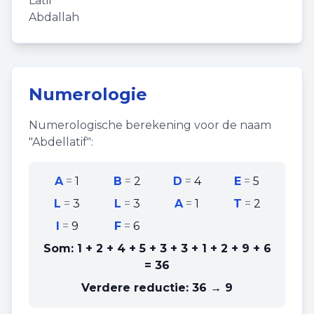
Latif
Abdallah
Numerologie
Numerologische berekening voor de naam
"
Abdellatif
":
A
=
1
B
=
2
D
=
4
E
=
5
L
=
3
L
=
3
A
=
1
T
=
2
I
=
9
F
=
6
Som:
1 + 2 + 4 + 5 + 3 + 3 + 1 + 2 + 9 + 6
=
36
Verdere reductie:
36 → 9