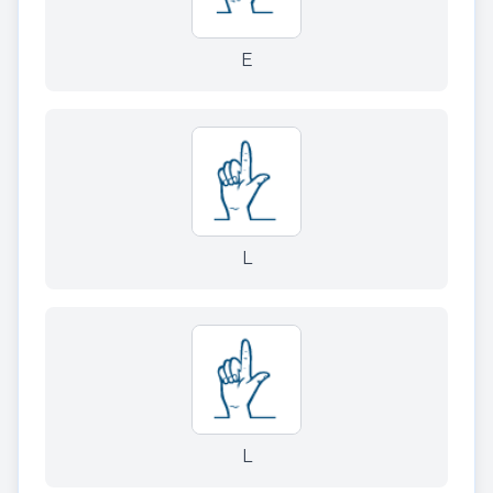
E
L
L