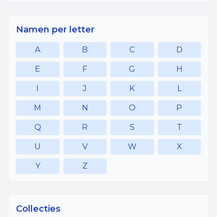
Namen per letter
A
B
C
D
E
F
G
H
I
J
K
L
M
N
O
P
Q
R
S
T
U
V
W
X
Y
Z
Collecties