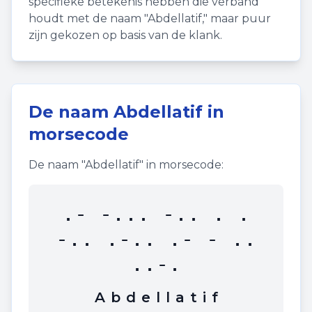
specifieke betekenis hebben die verband
houdt met de naam "
Abdellatif
," maar puur
zijn gekozen op basis van de klank.
De naam
Abdellatif
in
morsecode
De naam "
Abdellatif
" in morsecode:
.- -... -.. . .
-.. .-.. .- - ..
..-.
A
b
d
e
l
l
a
t
i
f