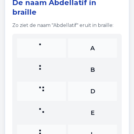
De naam
Abdellatif
in
braille
Zo ziet de naam "
Abdellatif
" eruit in braille:
⠁
A
⠃
B
⠙
D
⠑
E