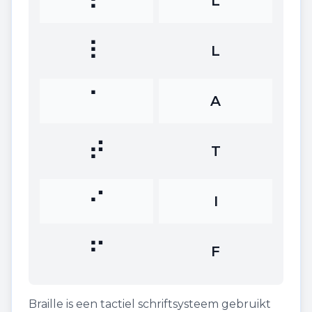
⠇
L
⠇
L
⠁
A
⠞
T
⠊
I
⠋
F
Braille is een tactiel schriftsysteem gebruikt