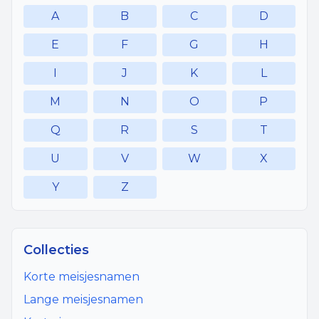
A
B
C
D
E
F
G
H
I
J
K
L
M
N
O
P
Q
R
S
T
U
V
W
X
Y
Z
Collecties
Korte meisjesnamen
Lange meisjesnamen