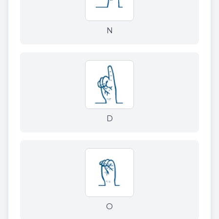
N
D
O