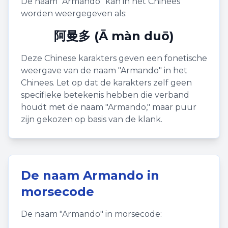
De naam "
Armando
" kan in het Chinees
worden weergegeven als:
阿曼多 (Ā màn duō)
Deze Chinese karakters geven een fonetische
weergave van de naam "
Armando
" in het
Chinees. Let op dat de karakters zelf geen
specifieke betekenis hebben die verband
houdt met de naam "
Armando
," maar puur
zijn gekozen op basis van de klank.
De naam
Armando
in
morsecode
De naam "
Armando
" in morsecode: