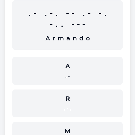
.- .-. -- .- -.
-.. ---
A
r
m
a
n
d
o
A
.-
R
.-.
M