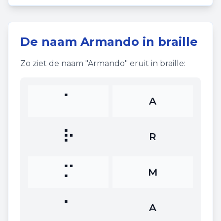
De naam
Armando
in braille
Zo ziet de naam "
Armando
" eruit in braille:
⠁
A
⠗
R
⠍
M
⠁
A