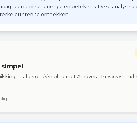
r draagt een unieke energie en betekenis. Deze analyse k
 sterke punten te ontdekken.
n simpel
ikking — alles op één plek met Amovera. Privacyvriendel
alig