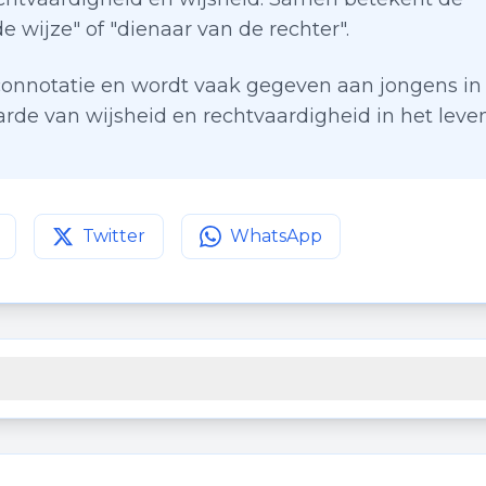
 wijze" of "dienaar van de rechter".
connotatie en wordt vaak gegeven aan jongens in
rde van wijsheid en rechtvaardigheid in het leve
Twitter
WhatsApp
agina op
Deel deze pagina op
Facebook
Deel deze pagina op
Twitter
WhatsApp