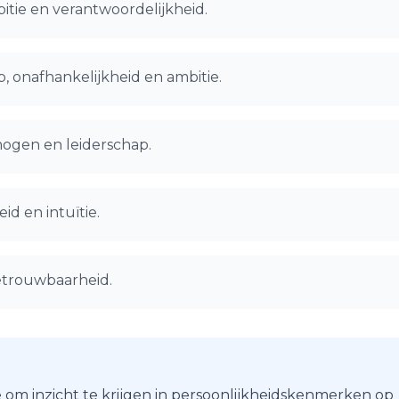
tie en verantwoordelijkheid.
, onafhankelijkheid en ambitie.
mogen en leiderschap.
id en intuïtie.
 betrouwbaarheid.
 om inzicht te krijgen in persoonlijkheidskenmerken op