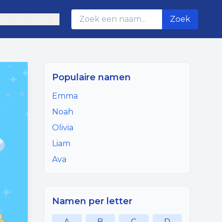
n per letter ▼
Zoek
Populaire namen
Emma
Noah
Olivia
Liam
Ava
Namen per letter
A
B
C
D