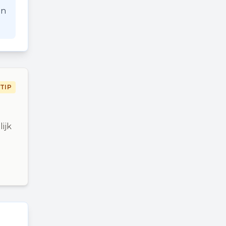
an
TIP
ijk