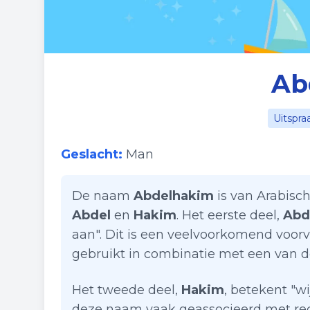
Ab
Uitspra
Geslacht:
Man
De naam
Abdelhakim
is van Arabisc
Abdel
en
Hakim
. Het eerste deel,
Abd
aan". Dit is een veelvoorkomend voor
gebruikt in combinatie met een van d
Het tweede deel,
Hakim
, betekent "wi
deze naam vaak geassocieerd met rec