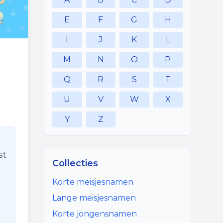
E
F
G
H
I
J
K
L
M
N
O
P
Q
R
S
T
U
V
W
X
Y
Z
st
Collecties
Korte meisjesnamen
Lange meisjesnamen
Korte jongensnamen