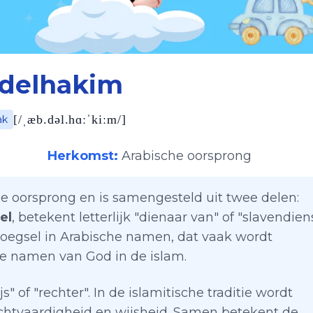
delhakim
[
/ˌæb.dəl.hɑːˈkiːm/
]
ak
Herkomst:
Arabische oorsprong
he oorsprong en is samengesteld uit twee delen:
el
, betekent letterlijk "dienaar van" of "slavendien
voegsel in Arabische namen, dat vaak wordt
e namen van God in de islam.
js" of "rechter". In de islamitische traditie wordt
htvaardigheid en wijsheid. Samen betekent de