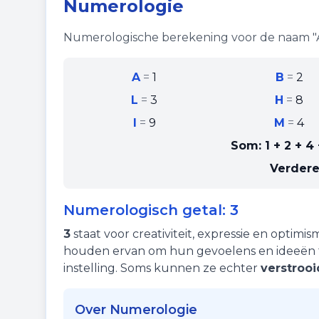
Numerologie
Numerologische berekening voor de naam "
A
=
1
B
=
2
L
=
3
H
=
8
I
=
9
M
=
4
Som:
1 + 2 + 4 
Verdere
Numerologisch getal:
3
3
staat voor
creativiteit
,
expressie
en
optimis
houden ervan om hun gevoelens en ideeën t
instelling. Soms kunnen ze echter
verstrooi
Over Numerologie