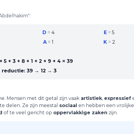
Abdelhakim
":
D
=
4
E
=
5
A
=
1
K
=
2
+ 5 + 3 + 8 + 1 + 2 + 9 + 4
=
39
 reductie:
39 → 12 → 3
me
. Mensen met dit getal zijn vaak
artistiek
,
expressief
e delen. Ze zijn meestal
sociaal
en hebben een vrolijke
d
of te veel gericht op
oppervlakkige zaken
zijn.