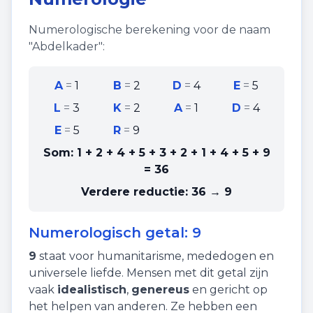
Numerologische berekening voor de naam
"
Abdelkader
":
A
=
1
B
=
2
D
=
4
E
=
5
L
=
3
K
=
2
A
=
1
D
=
4
E
=
5
R
=
9
Som:
1 + 2 + 4 + 5 + 3 + 2 + 1 + 4 + 5 + 9
=
36
Verdere reductie:
36 → 9
Numerologisch getal:
9
9
staat voor
humanitarisme
,
mededogen
en
universele liefde
. Mensen met dit getal zijn
vaak
idealistisch
,
genereus
en gericht op
het helpen van anderen. Ze hebben een