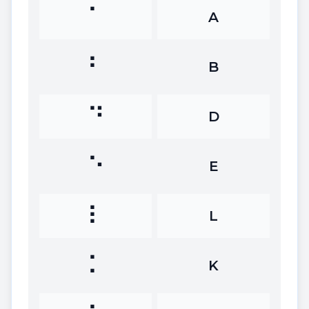
⠁
A
⠃
B
⠙
D
⠑
E
⠇
L
⠅
K