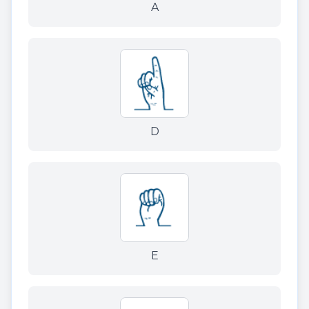
A
D
E