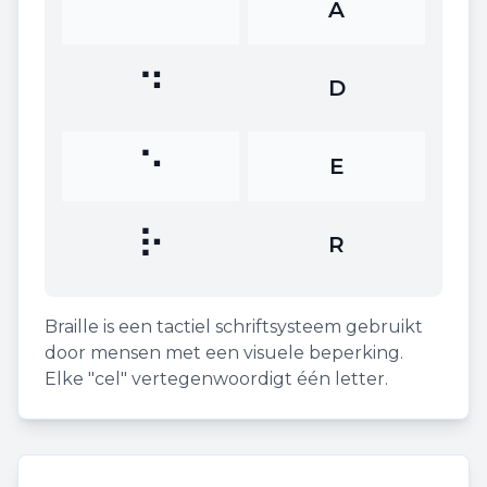
⠁
A
⠙
D
⠑
E
⠗
R
Braille is een tactiel schriftsysteem gebruikt
door mensen met een visuele beperking.
Elke "cel" vertegenwoordigt één letter.