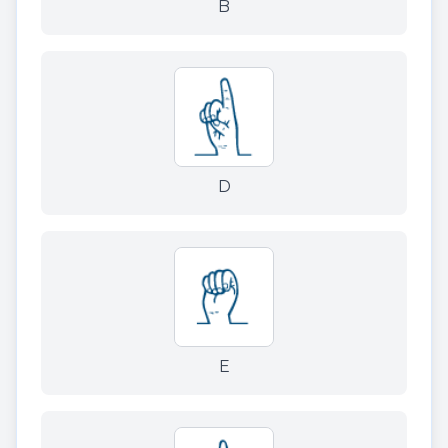
B
D
E