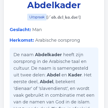
Abdelkader
[
/ˈɑb.dɛlˌkɑ.dər/
]
Uitspraak
Geslacht:
Man
Herkomst:
Arabische oorsprong
De naam
Abdelkader
heeft zijn
oorsprong in de Arabische taal en
cultuur. De naam is samengesteld
uit twee delen:
Abdel
en
Kader
. Het
eerste deel,
Abdel
, betekent
'dienaar' of 'slavendienst', en wordt
vaak gebruikt in combinatie met een
van de namen van God in de islam.