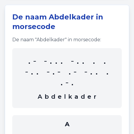
De naam
Abdelkader
in
morsecode
De naam "
Abdelkader
" in morsecode:
.- -... -.. . .
-.. -.- .- -.. .
.-.
A
b
d
e
l
k
a
d
e
r
A