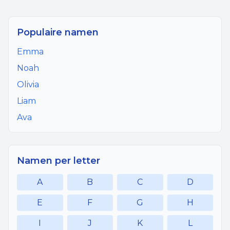
Populaire namen
Emma
Noah
Olivia
Liam
Ava
Namen per letter
A
B
C
D
E
F
G
H
I
J
K
L