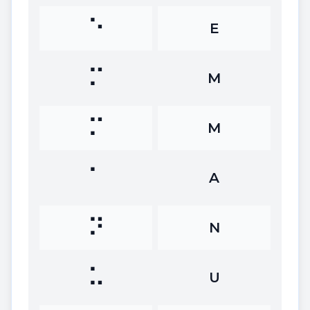
⠑
E
⠍
M
⠍
M
⠁
A
⠝
N
⠥
U