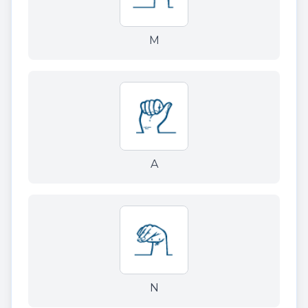
M
A
N