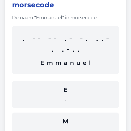
morsecode
De naam "
Emmanuel
" in morsecode:
. -- -- .- -. ..-
. .-..
E
m
m
a
n
u
e
l
E
.
M