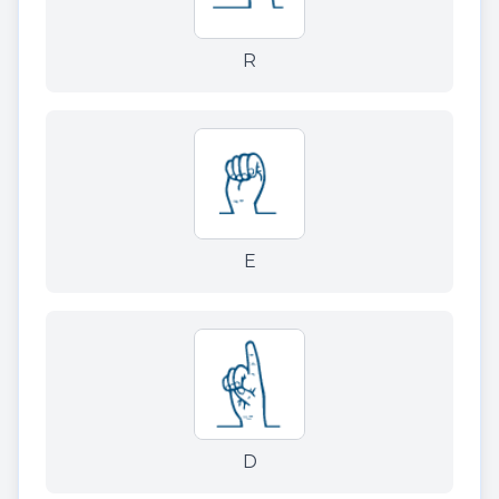
R
E
D