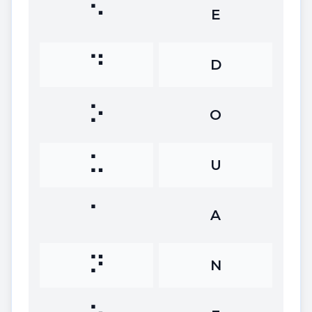
⠑
E
⠙
D
⠕
O
⠥
U
⠁
A
⠝
N