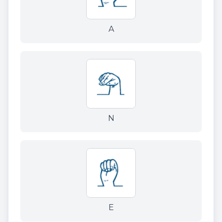
A
N
E