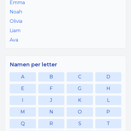
Emma
Noah
Olivia
Liam
Ava
Namen per letter
A
B
C
D
E
F
G
H
I
J
K
L
M
N
O
P
Q
R
S
T