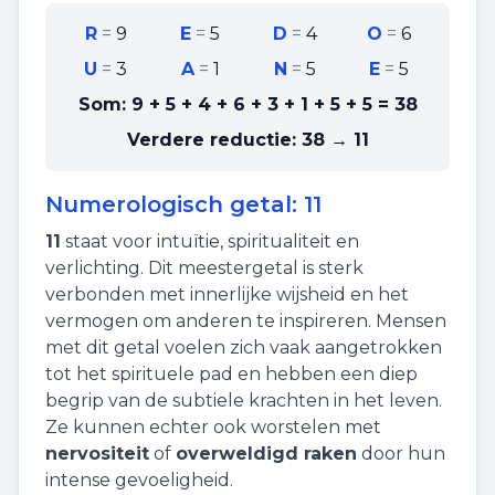
R
=
9
E
=
5
D
=
4
O
=
6
U
=
3
A
=
1
N
=
5
E
=
5
Som:
9 + 5 + 4 + 6 + 3 + 1 + 5 + 5
=
38
Verdere reductie:
38 → 11
Numerologisch getal:
11
11
staat voor
intuïtie
,
spiritualiteit
en
verlichting
. Dit meestergetal is sterk
verbonden met innerlijke wijsheid en het
vermogen om anderen te inspireren. Mensen
met dit getal voelen zich vaak aangetrokken
tot het spirituele pad en hebben een diep
begrip van de subtiele krachten in het leven.
Ze kunnen echter ook worstelen met
nervositeit
of
overweldigd raken
door hun
intense gevoeligheid.