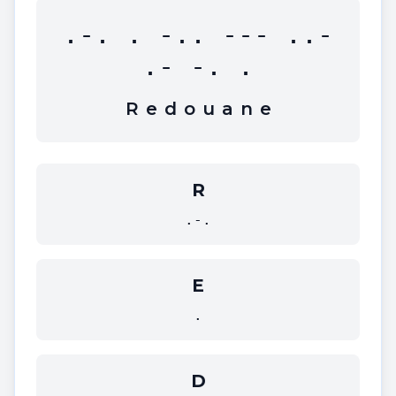
.-. . -.. --- ..-
.- -. .
R
e
d
o
u
a
n
e
R
.-.
E
.
D