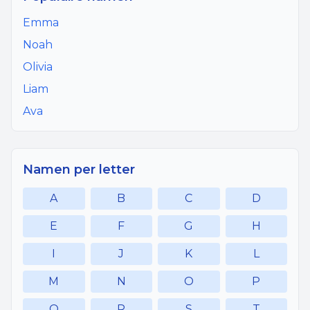
Emma
Noah
Olivia
Liam
Ava
Namen per letter
A
B
C
D
E
F
G
H
I
J
K
L
M
N
O
P
Q
R
S
T