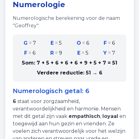
Numerologie
Numerologische berekening voor de naam
"
Geoffrey
":
G
=
7
E
=
5
O
=
6
F
=
6
F
=
6
R
=
9
E
=
5
Y
=
7
Som:
7 + 5 + 6 + 6 + 6 + 9 + 5 + 7
=
51
Verdere reductie:
51 → 6
Numerologisch getal:
6
6
staat voor
zorgzaamheid
,
verantwoordelijkheid
en
harmonie
. Mensen
met dit getal zijn vaak
empathisch
,
loyaal
en
toegewijd aan hun gezin en vrienden. Ze
voelen zich verantwoordelijk voor het welzijn
van anderen en streven naar vrede en