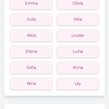
Emma
Olivia
Julia
Mila
Alice
Louise
Elena
Luna
Sofia
Anna
Nina
Lily