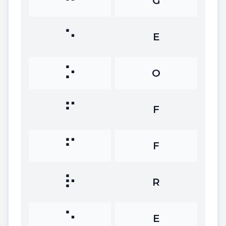
⠛
G
⠑
E
⠕
O
⠋
F
⠋
F
⠗
R
⠑
E