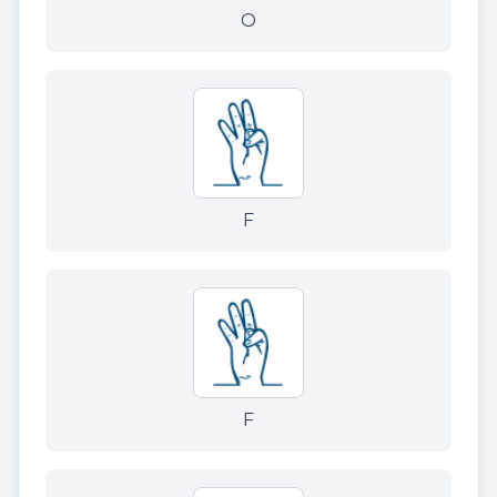
O
F
F