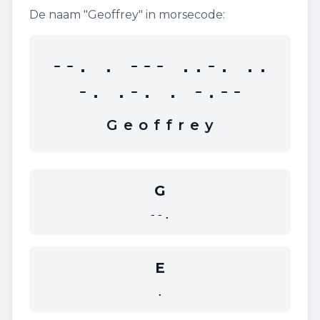
De naam "
Geoffrey
" in morsecode:
--. . --- ..-. ..
-. .-. . -.--
G
e
o
f
f
r
e
y
G
--.
E
.