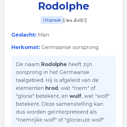
Rodolphe
[
/ʁo.dɔlf/
]
Uitspraak
Geslacht:
Man
Herkomst:
Germaanse oorsprong
De naam
Rodolphe
heeft zijn
oorsprong in het Germaanse
taalgebied. Hij is afgeleid van de
elementen
hrod
, wat "roem" of
"glorie" betekent, en
wulf
, wat "wolf"
betekent. Deze samenstelling kan
dus worden geïnterpreteerd als
"roemrijke wolf" of "glorieuze wolf".