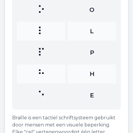
⠕
O
⠇
L
⠏
P
⠓
H
⠑
E
Braille is een tactiel schriftsysteem gebruikt
door mensen met een visuele beperking.
Elke "cel" vertegenwoordigt één letter.