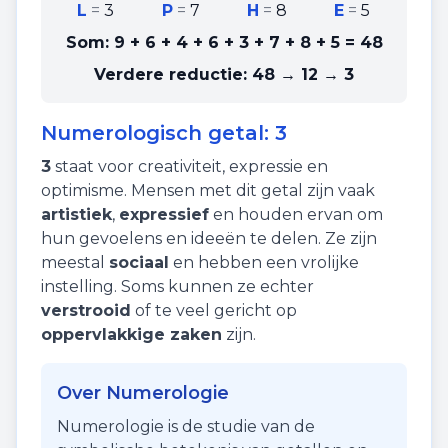
L
=
3
P
=
7
H
=
8
E
=
5
Som:
9 + 6 + 4 + 6 + 3 + 7 + 8 + 5
=
48
Verdere reductie:
48 → 12 → 3
Numerologisch getal:
3
3
staat voor
creativiteit
,
expressie
en
optimisme
. Mensen met dit getal zijn vaak
artistiek
,
expressief
en houden ervan om
hun gevoelens en ideeën te delen. Ze zijn
meestal
sociaal
en hebben een vrolijke
instelling. Soms kunnen ze echter
verstrooid
of te veel gericht op
oppervlakkige zaken
zijn.
Over Numerologie
Numerologie is de studie van de