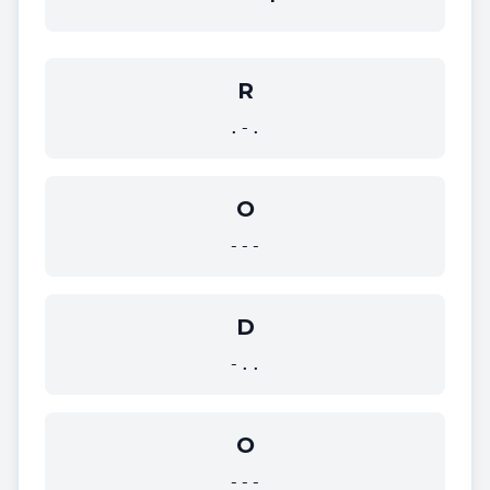
R
.-.
O
---
D
-..
O
---