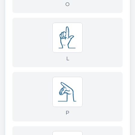
O
L
P