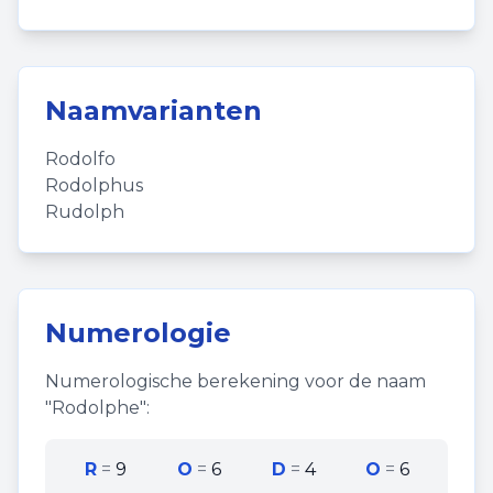
Naamvarianten
Rodolfo
Rodolphus
Rudolph
Numerologie
Numerologische berekening voor de naam
"
Rodolphe
":
R
=
9
O
=
6
D
=
4
O
=
6