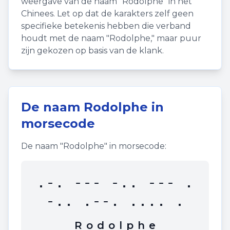
weergave van de naam "
Rodolphe
" in het
Chinees. Let op dat de karakters zelf geen
specifieke betekenis hebben die verband
houdt met de naam "
Rodolphe
," maar puur
zijn gekozen op basis van de klank.
De naam
Rodolphe
in
morsecode
De naam "
Rodolphe
" in morsecode:
.-. --- -.. --- .
-.. .--. .... .
R
o
d
o
l
p
h
e