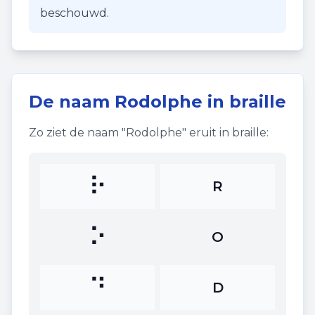
beschouwd.
De naam
Rodolphe
in braille
Zo ziet de naam "
Rodolphe
" eruit in braille:
⠗
R
⠕
O
⠙
D