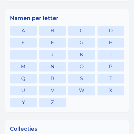
Namen per letter
A
B
C
D
E
F
G
H
I
J
K
L
M
N
O
P
Q
R
S
T
U
V
W
X
Y
Z
Collecties