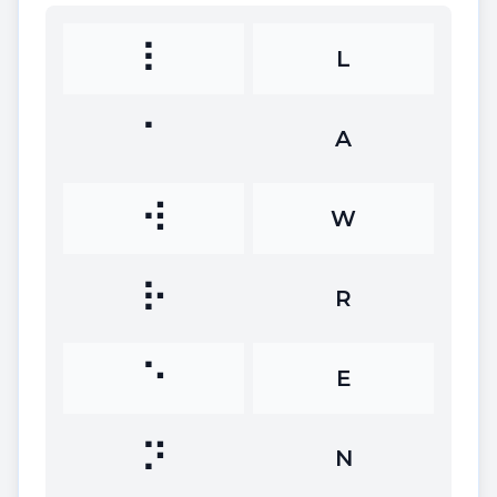
⠇
L
⠁
A
⠺
W
⠗
R
⠑
E
⠝
N