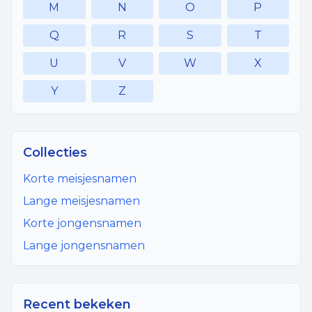
M
N
O
P
Q
R
S
T
U
V
W
X
Y
Z
Collecties
Korte meisjesnamen
Lange meisjesnamen
Korte jongensnamen
Lange jongensnamen
Recent bekeken