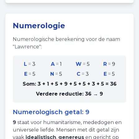
Numerologie
Numerologische berekening voor de naam
"
Lawrence
":
L
=
3
A
=
1
W
=
5
R
=
9
E
=
5
N
=
5
C
=
3
E
=
5
Som:
3 + 1 + 5 + 9 + 5 + 5 + 3 + 5
=
36
Verdere reductie:
36 → 9
Numerologisch getal:
9
9
staat voor
humanitarisme
,
mededogen
en
universele liefde
. Mensen met dit getal zijn
vaak
idealistisch
,
genereus
en gericht op