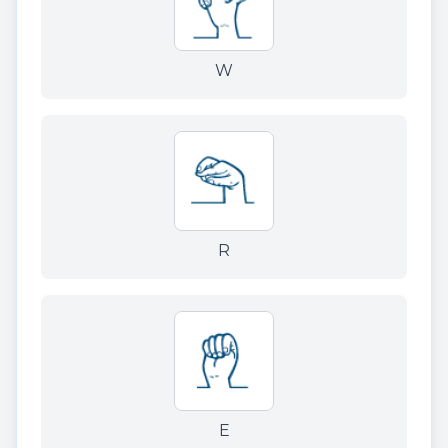
W
R
E