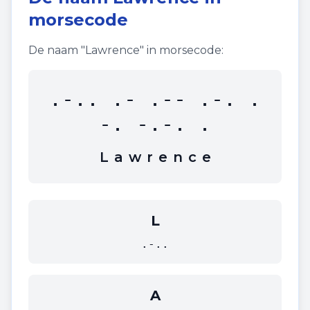
morsecode
De naam "
Lawrence
" in morsecode:
.-.. .- .-- .-. .
-. -.-. .
L
a
w
r
e
n
c
e
L
.-..
A