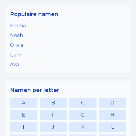
Populaire namen
Emma
Noah
Olivia
Liam
Ava
Namen per letter
A
B
C
D
E
F
G
H
I
J
K
L