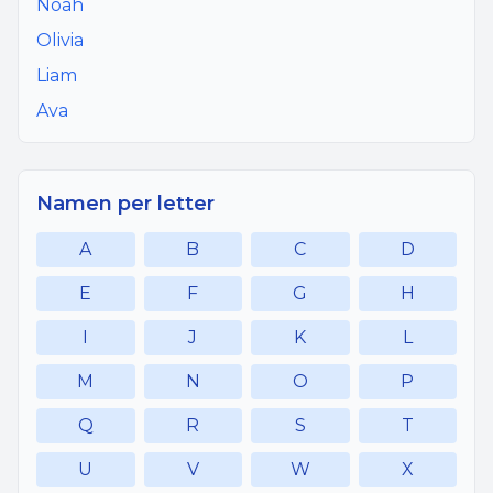
Noah
Olivia
Liam
Ava
Namen per letter
A
B
C
D
E
F
G
H
I
J
K
L
M
N
O
P
Q
R
S
T
U
V
W
X