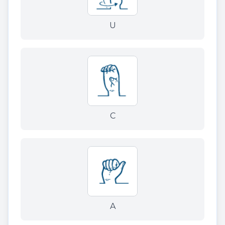
U
C
A