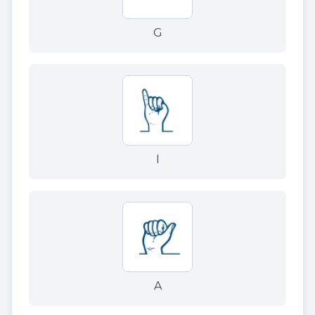
G
I
A