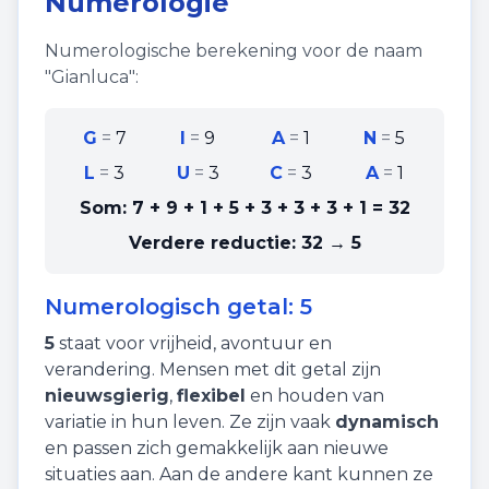
Numerologie
Numerologische berekening voor de naam
"
Gianluca
":
G
=
7
I
=
9
A
=
1
N
=
5
L
=
3
U
=
3
C
=
3
A
=
1
Som:
7 + 9 + 1 + 5 + 3 + 3 + 3 + 1
=
32
Verdere reductie:
32 → 5
Numerologisch getal:
5
5
staat voor
vrijheid
,
avontuur
en
verandering
. Mensen met dit getal zijn
nieuwsgierig
,
flexibel
en houden van
variatie in hun leven. Ze zijn vaak
dynamisch
en passen zich gemakkelijk aan nieuwe
situaties aan. Aan de andere kant kunnen ze