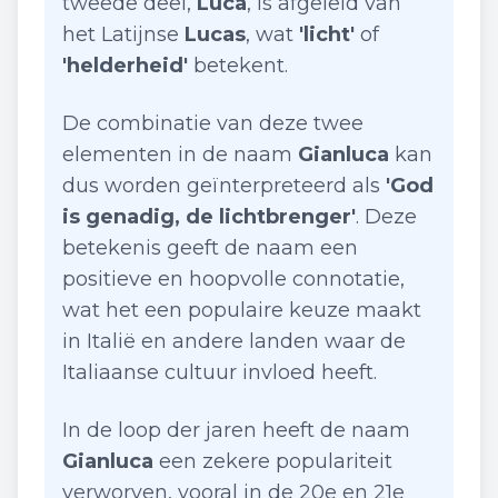
tweede deel,
Luca
, is afgeleid van
het Latijnse
Lucas
, wat
'licht'
of
'helderheid'
betekent.
De combinatie van deze twee
elementen in de naam
Gianluca
kan
dus worden geïnterpreteerd als
'God
is genadig, de lichtbrenger'
. Deze
betekenis geeft de naam een
positieve en hoopvolle connotatie,
wat het een populaire keuze maakt
in Italië en andere landen waar de
Italiaanse cultuur invloed heeft.
In de loop der jaren heeft de naam
Gianluca
een zekere populariteit
verworven, vooral in de 20e en 21e