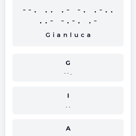
--. .. .- -. .-..
..- -.-. .-
G
i
a
n
l
u
c
a
G
--.
I
..
A