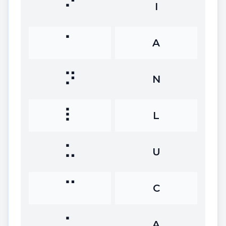
⠊
I
⠁
A
⠝
N
⠇
L
⠥
U
⠉
C
⠁
A