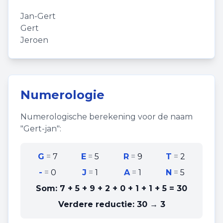
Jan-Gert
Gert
Jeroen
Numerologie
Numerologische berekening voor de naam
"
Gert-jan
":
G
=
7
E
=
5
R
=
9
T
=
2
-
=
0
J
=
1
A
=
1
N
=
5
Som:
7 + 5 + 9 + 2 + 0 + 1 + 1 + 5
=
30
Verdere reductie:
30 → 3