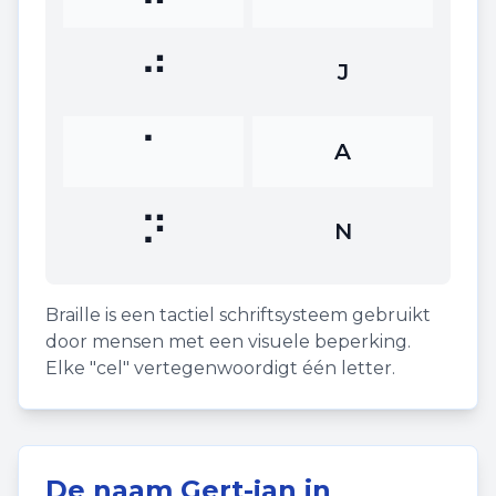
⠚
J
⠁
A
⠝
N
Braille is een tactiel schriftsysteem gebruikt
door mensen met een visuele beperking.
Elke "cel" vertegenwoordigt één letter.
De naam
Gert-jan
in