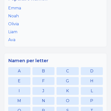
Emma
Noah
Olivia
Liam
Ava
Namen per letter
A
B
C
D
E
F
G
H
I
J
K
L
M
N
O
P
Q
R
S
T