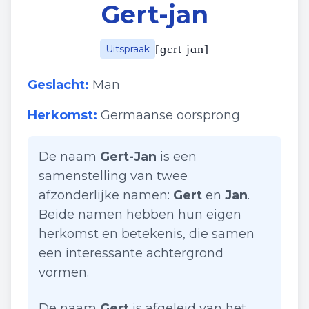
Gert-jan
[
ɡɛrt jɑn
]
Uitspraak
Geslacht:
Man
Herkomst:
Germaanse oorsprong
De naam
Gert-Jan
is een
samenstelling van twee
afzonderlijke namen:
Gert
en
Jan
.
Beide namen hebben hun eigen
herkomst en betekenis, die samen
een interessante achtergrond
vormen.
De naam
Gert
is afgeleid van het