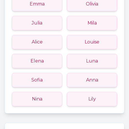
Emma
Olivia
Julia
Mila
Alice
Louise
Elena
Luna
Sofia
Anna
Nina
Lily