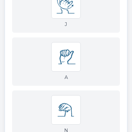
J
A
N