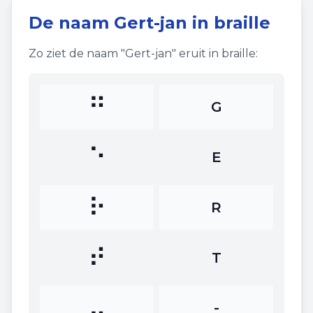
De naam
Gert-jan
in braille
Zo ziet de naam "
Gert-jan
" eruit in braille:
⠛
G
⠑
E
⠗
R
⠞
T
⠤
-