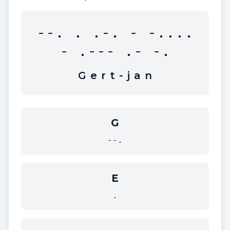
--. . .-. - -....
- .--- .- -.
G
e
r
t
-
j
a
n
G
--.
E
.