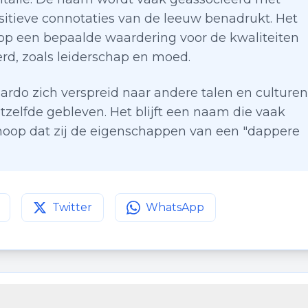
sitieve connotaties van de leeuw benadrukt. Het
op een bepaalde waardering voor de kwaliteiten
d, zoals leiderschap en moed.
ardo zich verspreid naar andere talen en culturen
zelfde gebleven. Het blijft een naam die vaak
hoop dat zij de eigenschappen van een "dappere
Twitter
WhatsApp
agina op
Deel deze pagina op
Facebook
Deel deze pagina op
Twitter
WhatsApp