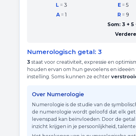
L
=
3
E
=
5
A
=
1
R
=
9
Som:
3 + 5 
Verdere
Numerologisch getal:
3
3
staat voor
creativiteit
,
expressie
en
optimis
houden ervan om hun gevoelens en ideeën t
instelling. Soms kunnen ze echter
verstrooi
Over Numerologie
Numerologie is de studie van de symbolisc
de numerologie wordt geloofd dat elk getal
levenspad kan beïnvloeden. Door de getall
inzicht krijgen in je persoonlijkheid, talen