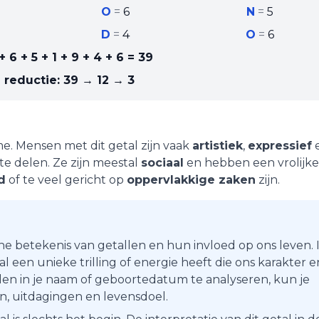
O
=
6
N
=
5
D
=
4
O
=
6
+ 6 + 5 + 1 + 9 + 4 + 6
=
39
 reductie:
39 → 12 → 3
me
. Mensen met dit getal zijn vaak
artistiek
,
expressief
e delen. Ze zijn meestal
sociaal
en hebben een vrolijke
d
of te veel gericht op
oppervlakkige zaken
zijn.
he betekenis van getallen en hun invloed op ons leven. 
 een unieke trilling of energie heeft die ons karakter e
en in je naam of geboortedatum te analyseren, kun je
ten, uitdagingen en levensdoel.