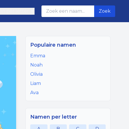
n per letter ▼
Zoek
Populaire namen
Emma
Noah
Olivia
Liam
Ava
Namen per letter
A
B
C
D