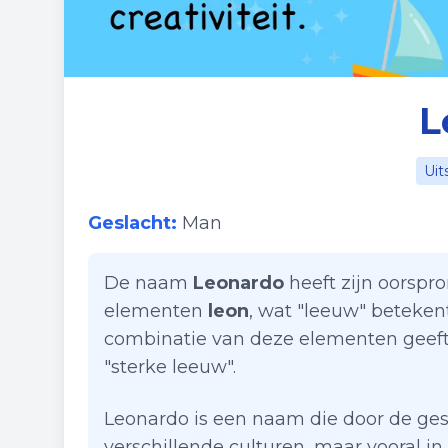
L
Uit
Geslacht:
Man
De naam
Leonardo
heeft zijn oorspr
elementen
leon
, wat "leeuw" beteken
combinatie van deze elementen geeft
"sterke leeuw".
Leonardo is een naam die door de ges
verschillende culturen, maar vooral i