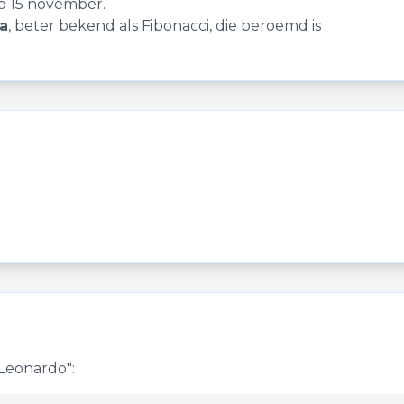
p 15 november.
a
, beter bekend als Fibonacci, die beroemd is
Leonardo
":