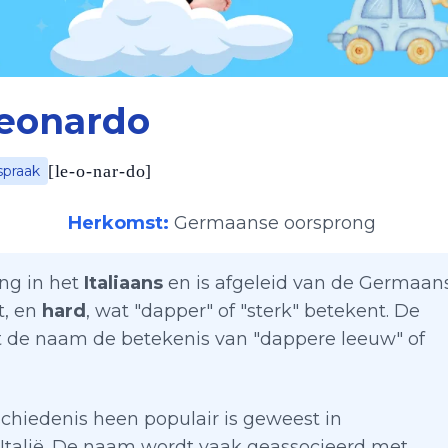
eonardo
[
le-o-nar-do
]
spraak
Herkomst:
Germaanse oorsprong
ong in het
Italiaans
en is afgeleid van de Germaan
t, en
hard
, wat "dapper" of "sterk" betekent. De
 de naam de betekenis van "dappere leeuw" of
chiedenis heen populair is geweest in
n Italië. De naam wordt vaak geassocieerd met