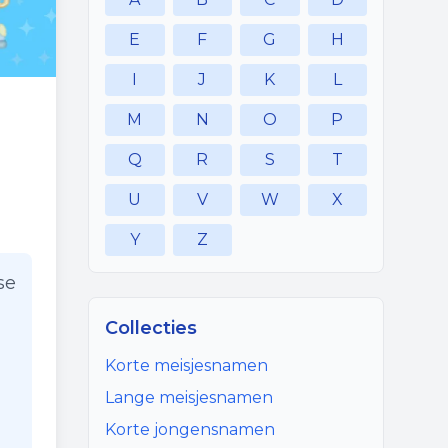
E
F
G
H
I
J
K
L
M
N
O
P
Q
R
S
T
U
V
W
X
Y
Z
se
Collecties
Korte meisjesnamen
Lange meisjesnamen
Korte jongensnamen