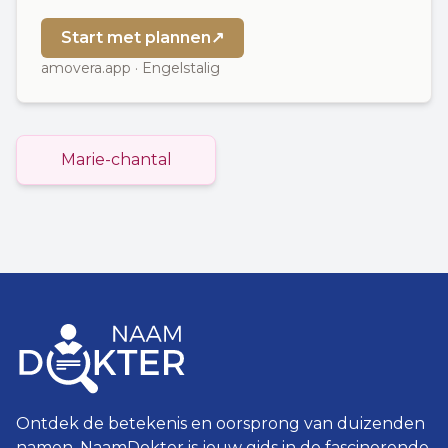
Start met plannen
↗
amovera.app · Engelstalig
Marie-chantal
Ontdek de betekenis en oorsprong van duizenden
namen. NaamDokter is jouw gids in de fascinerende