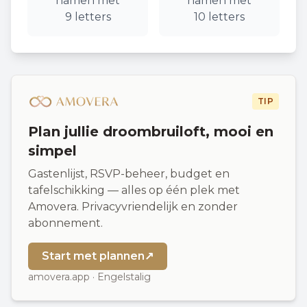
namen
met
namen
met
9
letters
10
letters
TIP
Plan jullie droombruiloft, mooi en
simpel
Gastenlijst, RSVP-beheer, budget en
tafelschikking — alles op één plek met
Amovera. Privacyvriendelijk en zonder
abonnement.
Start met plannen
↗
amovera.app · Engelstalig