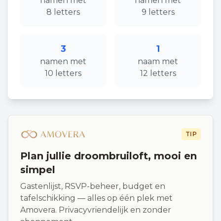
namen
met
namen
met
8
letters
9
letters
3
1
namen
met
naam
met
10
letters
12
letters
TIP
Plan jullie droombruiloft, mooi en
simpel
Gastenlijst, RSVP-beheer, budget en
tafelschikking — alles op één plek met
Amovera. Privacyvriendelijk en zonder