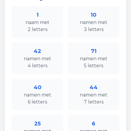
1
10
naam
met
namen
met
2
letters
3
letters
42
71
namen
met
namen
met
4
letters
5
letters
40
44
namen
met
namen
met
6
letters
7
letters
25
6