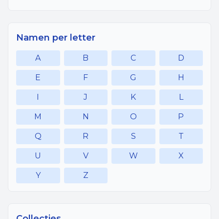
Namen per letter
A
B
C
D
E
F
G
H
I
J
K
L
M
N
O
P
Q
R
S
T
U
V
W
X
Y
Z
Collecties