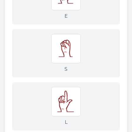
E
S
L