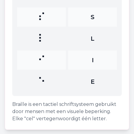
⠎
S
⠇
L
⠊
I
⠑
E
Braille is een tactiel schriftsysteem gebruikt
door mensen met een visuele beperking.
Elke "cel" vertegenwoordigt één letter.