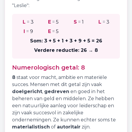
"
Leslie
":
L
=
3
E
=
5
S
=
1
L
=
3
I
=
9
E
=
5
Som:
3 + 5 + 1 + 3 + 9 + 5
=
26
Verdere reductie:
26 → 8
Numerologisch getal:
8
8
staat voor
macht
,
ambitie
en
materiële
succes
. Mensen met dit getal zijn vaak
doelgericht
,
gedreven
en goed in het
beheren van geld en middelen. Ze hebben
een natuurlijke aanleg voor leiderschap en
zijn vaak succesvol in zakelijke
ondernemingen. Ze kunnen echter soms te
materialistisch
of
autoritair
zijn.