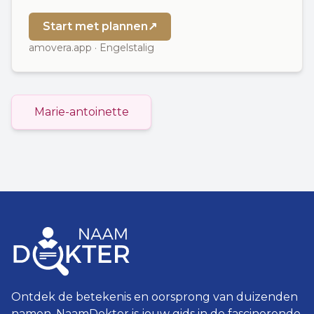
Start met plannen
↗
amovera.app · Engelstalig
Marie-antoinette
Ontdek de betekenis en oorsprong van duizenden
namen. NaamDokter is jouw gids in de fascinerende