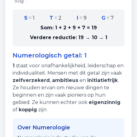
"
Stig
":
S
=
1
T
=
2
I
=
9
G
=
7
Som:
1 + 2 + 9 + 7
=
19
Verdere reductie:
19 → 10 → 1
Numerologisch getal:
1
1
staat voor
onafhankelijkheid
,
leiderschap
en
individualiteit
. Mensen met dit getal zijn vaak
zelfverzekerd
,
ambitieus
en
initiatiefrijk
.
Ze houden ervan om nieuwe dingen te
beginnen en zijn vaak pioniers op hun
gebied. Ze kunnen echter ook
eigenzinnig
of
koppig
zijn.
Over Numerologie