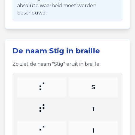
absolute waarheid moet worden
beschouwd.
De naam
Stig
in braille
Zo ziet de naam "
Stig
" eruit in braille:
⠎
S
⠞
T
⠊
I