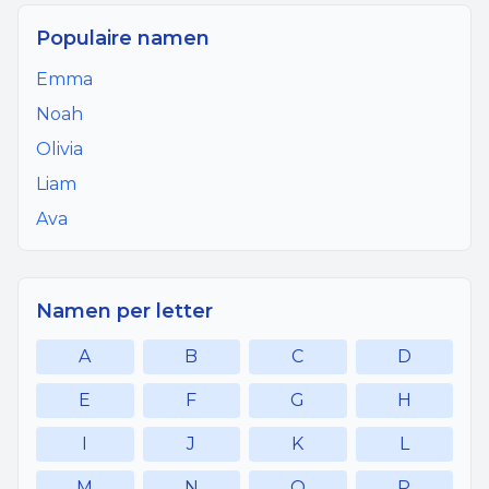
Populaire namen
Emma
Noah
Olivia
Liam
Ava
Namen per letter
A
B
C
D
E
F
G
H
I
J
K
L
M
N
O
P