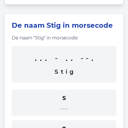
De naam
Stig
in morsecode
De naam "
Stig
" in morsecode:
... - .. --.
S
t
i
g
S
...