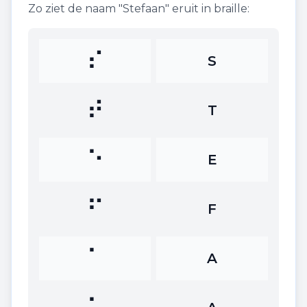
Zo ziet de naam "
Stefaan
" eruit in braille:
⠎
S
⠞
T
⠑
E
⠋
F
⠁
A