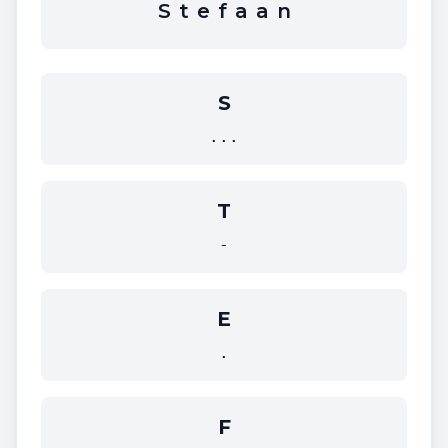
S
t
e
f
a
a
n
S
...
T
-
E
.
F