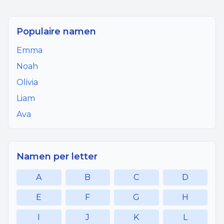
Populaire namen
Emma
Noah
Olivia
Liam
Ava
Namen per letter
A
B
C
D
E
F
G
H
I
J
K
L