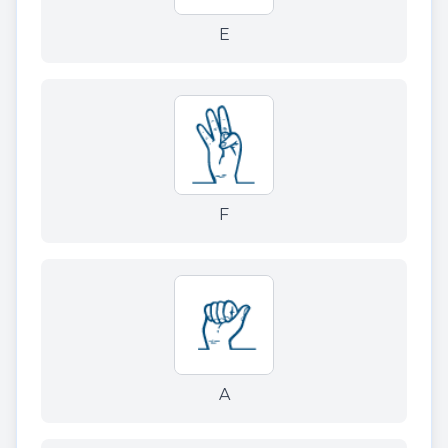
E
F
A