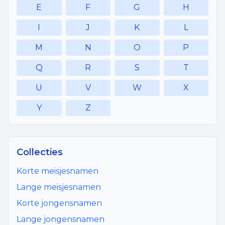
E
F
G
H
I
J
K
L
M
N
O
P
Q
R
S
T
U
V
W
X
Y
Z
Collecties
Korte meisjesnamen
Lange meisjesnamen
Korte jongensnamen
Lange jongensnamen