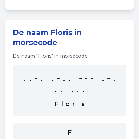
De naam
Floris
in
morsecode
De naam "
Floris
" in morsecode:
..-. .-.. --- .-.
.. ...
F
l
o
r
i
s
F