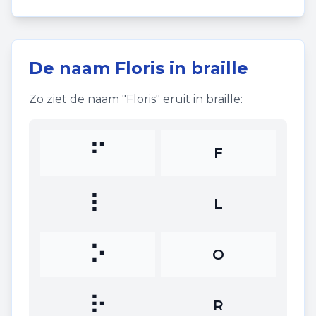
De naam
Floris
in braille
Zo ziet de naam "
Floris
" eruit in braille:
⠋
F
⠇
L
⠕
O
⠗
R