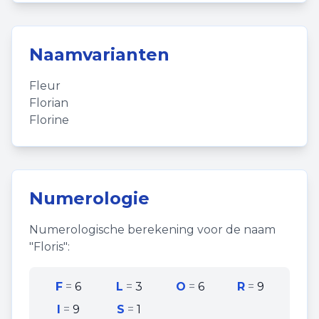
Naamvarianten
Fleur
Florian
Florine
Numerologie
Numerologische berekening voor de naam
"
Floris
":
F
=
6
L
=
3
O
=
6
R
=
9
I
=
9
S
=
1