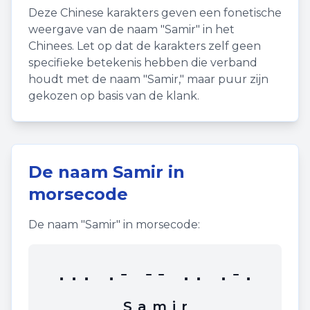
Deze Chinese karakters geven een fonetische
weergave van de naam "
Samir
" in het
Chinees. Let op dat de karakters zelf geen
specifieke betekenis hebben die verband
houdt met de naam "
Samir
," maar puur zijn
gekozen op basis van de klank.
De naam
Samir
in
morsecode
De naam "
Samir
" in morsecode:
... .- -- .. .-.
S
a
m
i
r