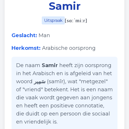
Samir
[
sɑːˈmiːr
]
Uitspraak
Geslacht:
Man
Herkomst:
Arabische oorsprong
De naam
Samir
heeft zijn oorsprong
in het Arabisch en is afgeleid van het
woord
سَمِير
(samīr), wat "metgezel"
of "vriend" betekent. Het is een naam
die vaak wordt gegeven aan jongens
en heeft een positieve connotatie,
die duidt op een persoon die sociaal
en vriendelijk is.