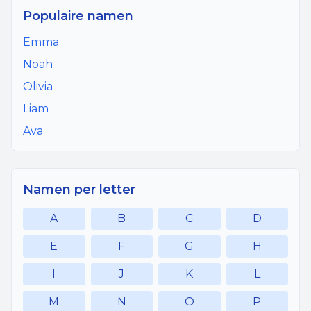
Populaire namen
Emma
Noah
Olivia
Liam
Ava
Namen per letter
A
B
C
D
E
F
G
H
I
J
K
L
M
N
O
P