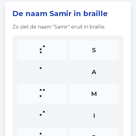
De naam
Samir
in braille
Zo ziet de naam "
Samir
" eruit in braille:
⠎
S
⠁
A
⠍
M
⠊
I