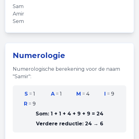
Sam
Amir
Sem
Numerologie
Numerologische berekening voor de naam
"
Samir
":
S
=
1
A
=
1
M
=
4
I
=
9
R
=
9
Som:
1 + 1 + 4 + 9 + 9
=
24
Verdere reductie:
24 → 6