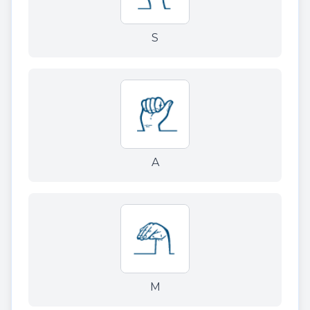
S
A
M