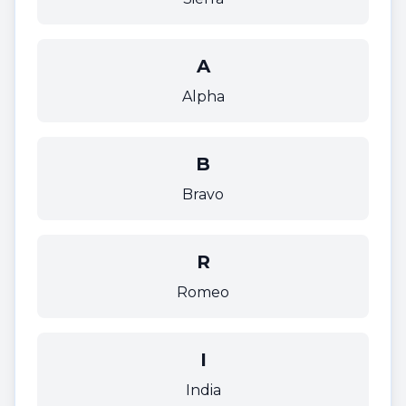
A
Alpha
B
Bravo
R
Romeo
I
India