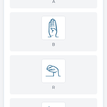
A
B
R