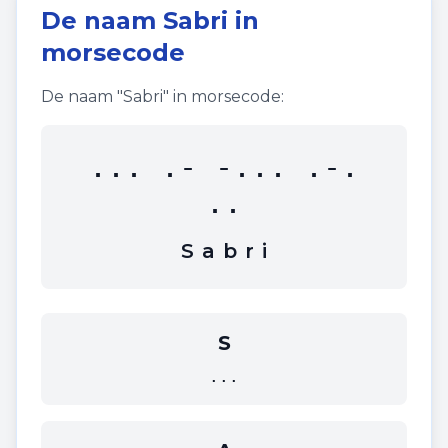
De naam
Sabri
in
morsecode
De naam "
Sabri
" in morsecode:
... .- -... .-.
..
S
a
b
r
i
S
...