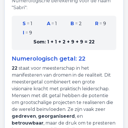
Numerologische berekening voor de naam
"
Sabri
":
S
=
1
A
=
1
B
=
2
R
=
9
I
=
9
Som:
1 + 1 + 2 + 9 + 9
=
22
Numerologisch getal:
22
22
staat voor
meesterschap
in het
manifesteren van dromen in de realiteit. Dit
meestergetal combineert een grote
visionaire kracht met praktisch leiderschap.
Mensen met dit getal hebben de potentie
om grootschalige projecten te realiseren die
de wereld beïnvloeden. Ze zijn vaak zeer
gedreven
,
georganiseerd
, en
betrouwbaar
, maar de druk om te presteren