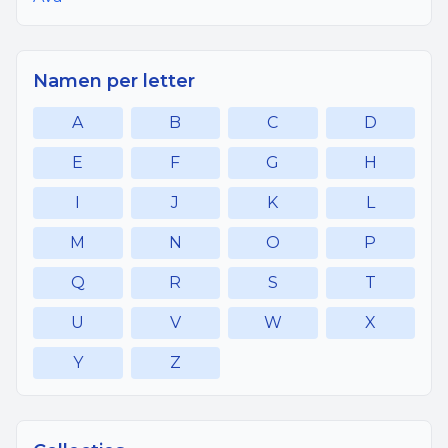
Namen per letter
A
B
C
D
E
F
G
H
I
J
K
L
M
N
O
P
Q
R
S
T
U
V
W
X
Y
Z