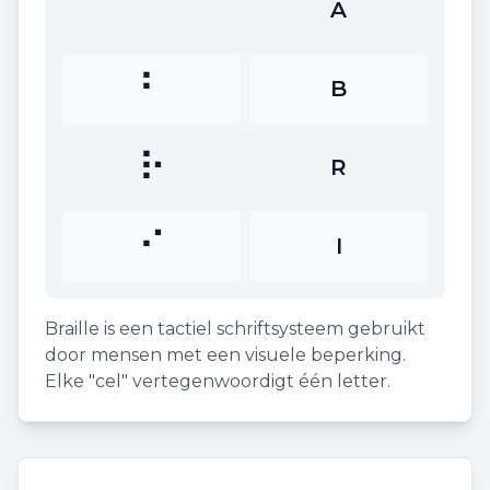
⠁
A
⠃
B
⠗
R
⠊
I
Braille is een tactiel schriftsysteem gebruikt
door mensen met een visuele beperking.
Elke "cel" vertegenwoordigt één letter.