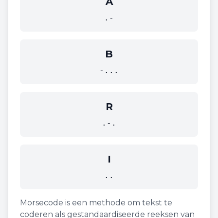
A
.-
B
-...
R
.-.
I
..
Morsecode is een methode om tekst te
coderen als gestandaardiseerde reeksen van