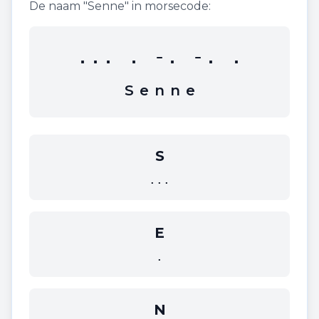
De naam "
Senne
" in morsecode:
... . -. -. .
S
e
n
n
e
S
...
E
.
N