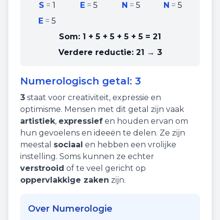
S
=
1
E
=
5
N
=
5
N
=
5
E
=
5
Som:
1 + 5 + 5 + 5 + 5
=
21
Verdere reductie:
21 → 3
Numerologisch getal:
3
3
staat voor
creativiteit
,
expressie
en
optimisme
. Mensen met dit getal zijn vaak
artistiek
,
expressief
en houden ervan om
hun gevoelens en ideeën te delen. Ze zijn
meestal
sociaal
en hebben een vrolijke
instelling. Soms kunnen ze echter
verstrooid
of te veel gericht op
oppervlakkige zaken
zijn.
Over Numerologie