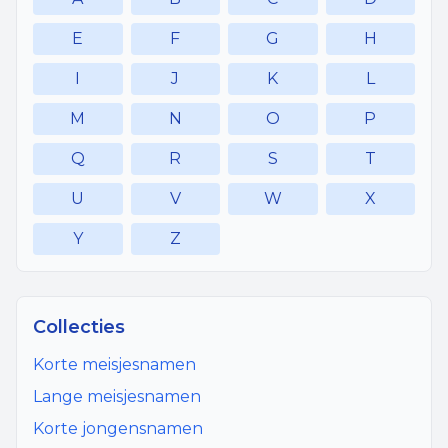
E
F
G
H
I
J
K
L
M
N
O
P
Q
R
S
T
U
V
W
X
Y
Z
Collecties
Korte meisjesnamen
Lange meisjesnamen
Korte jongensnamen