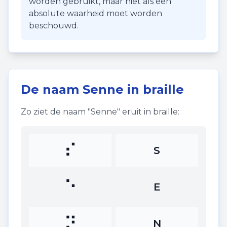
worden gebruikt, maar niet als een
absolute waarheid moet worden
beschouwd.
De naam
Senne
in braille
Zo ziet de naam "
Senne
" eruit in braille:
⠎
S
⠑
E
⠝
N