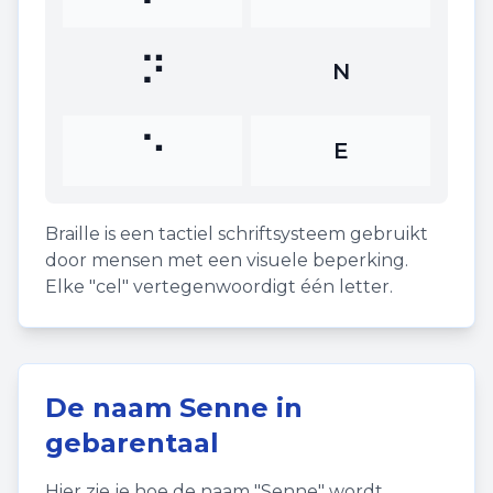
⠝
N
⠑
E
Braille is een tactiel schriftsysteem gebruikt
door mensen met een visuele beperking.
Elke "cel" vertegenwoordigt één letter.
De naam
Senne
in
gebarentaal
Hier zie je hoe de naam "
Senne
" wordt